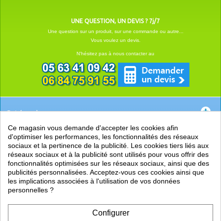
UNE QUESTION, UN DEVIS ? 7j/7
Une question sur un produit, sur une commande ou autre...
Vous voulez un devis.
N'hésitez pas à nous contacter au
Catégories
Ce magasin vous demande d'accepter les cookies afin
EN SAVOIR +
d'optimiser les performances, les fonctionnalités des réseaux
sociaux et la pertinence de la publicité. Les cookies tiers liés aux
PRATIQUE
réseaux sociaux et à la publicité sont utilisés pour vous offrir des
fonctionnalités optimisées sur les réseaux sociaux, ainsi que des
LIENS
publicités personnalisées. Acceptez-vous ces cookies ainsi que
les implications associées à l'utilisation de vos données
personnelles ?
Configurer