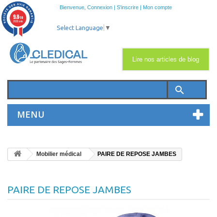
Bienvenue,
Connexion
|
S'inscrire
|
Mon compte
9.8
/10
2033 avis
Select Language
▼
Lire nos articles de blog
search
MENU
Mobilier médical
PAIRE DE REPOSE JAMBES
PAIRE DE REPOSE JAMBES