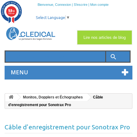
Bienvenue,
Connexion
|
S'inscrire
|
Mon compte
9.8
/10
2033 avis
Select Language
▼
Lire nos articles de blog
search
MENU
Monitos, Dopplers et Échographes
Câble
d'enregistrement pour Sonotrax Pro
Câble d'enregistrement pour Sonotrax Pro