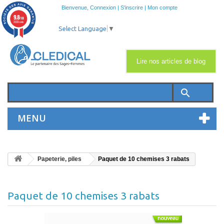
Bienvenue,
Connexion
|
S'inscrire
|
Mon compte
9.8
/10
2033 avis
Select Language
▼
Lire nos articles de blog
search
MENU
Papeterie, piles
Paquet de 10 chemises 3 rabats
Paquet de 10 chemises 3 rabats