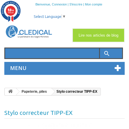
Bienvenue,
Connexion
|
S'inscrire
|
Mon compte
9.8
/10
2033 avis
Select Language
▼
Lire nos articles de blog
search
MENU
Papeterie, piles
Stylo correcteur TIPP-EX
Stylo correcteur TIPP-EX