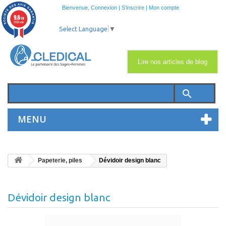
Bienvenue,
Connexion
|
S'inscrire
|
Mon compte
9.8
/10
2033 avis
Select Language
▼
Lire nos articles de blog
search
MENU
Papeterie, piles
Dévidoir design blanc
Dévidoir design blanc