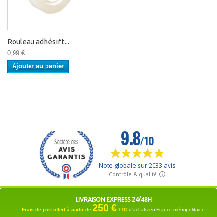
Rouleau adhésif t...
0,99 €
Ajouter au panier
LIVRAISON EXPRESS 24/48H
250 €
Frais de port offert à partir de
TTC
d'achats en France métropolitaine