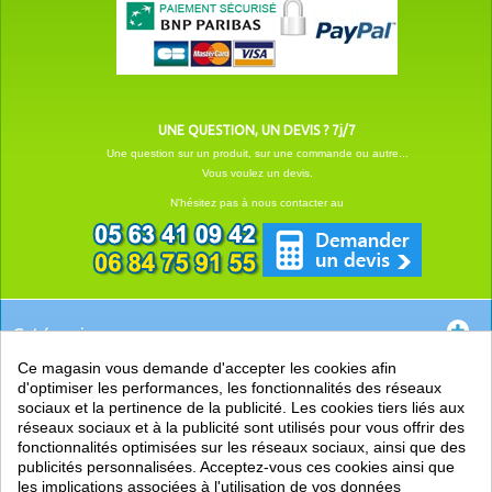
UNE QUESTION, UN DEVIS ? 7j/7
Une question sur un produit, sur une commande ou autre...
Vous voulez un devis.
N'hésitez pas à nous contacter au
Catégories
Ce magasin vous demande d'accepter les cookies afin
EN SAVOIR +
d'optimiser les performances, les fonctionnalités des réseaux
sociaux et la pertinence de la publicité. Les cookies tiers liés aux
PRATIQUE
réseaux sociaux et à la publicité sont utilisés pour vous offrir des
fonctionnalités optimisées sur les réseaux sociaux, ainsi que des
LIENS
publicités personnalisées. Acceptez-vous ces cookies ainsi que
les implications associées à l'utilisation de vos données