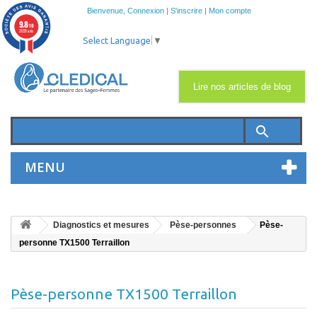
Bienvenue,
Connexion
|
S'inscrire
|
Mon compte
9.8
/10
2033 avis
Select Language
▼
Lire nos articles de blog
search
MENU
Diagnostics et mesures
Pèse-personnes
Pèse-
personne TX1500 Terraillon
Pèse-personne TX1500 Terraillon