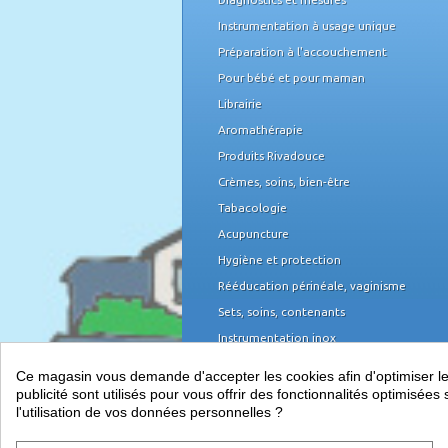
Instrumentation à usage unique
Préparation à l'accouchement
Pour bébé et pour maman
Librairie
Aromathérapie
Produits Rivadouce
Crèmes, soins, bien-être
Tabacologie
Acupuncture
Hygiène et protection
Rééducation périnéale, vaginisme
Sets, soins, contenants
Instrumentation inox
Domicile et organisation
Ce magasin vous demande d'accepter les cookies afin d'optimiser les 
Mobilier médical
publicité sont utilisés pour vous offrir des fonctionnalités optimisé
l'utilisation de vos données personnelles ?
Équipement du cabinet
Papeterie, piles