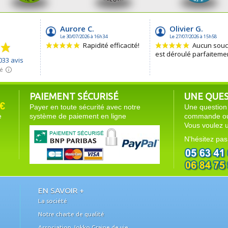
PAIEMENT SÉCURISÉ
UNE QUEST
€
Payer en toute sécurité avec notre
Une question 
e
système de paiement en ligne
commande ou 
Vous voulez u
N'hésitez pas
EN SAVOIR +
La société
Notre charte de qualité
Association Jokko Graine de vie