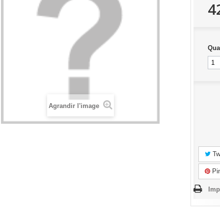
4
Qua
Agrandir l'image
Tw
Pin
Imp