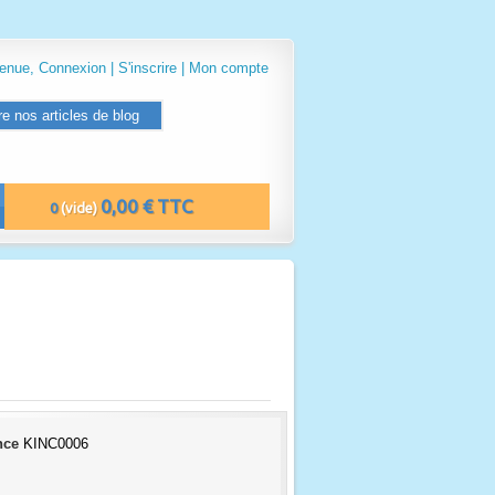
venue,
Connexion
|
S'inscrire
|
Mon compte
re nos articles de blog
0,00 € TTC
0
(vide)
nce
KINC0006