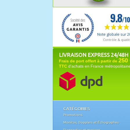
LIVRAISON EXPRESS 24/48H
250 
Frais de port offert à partir de
TTC
d'achats en France métropolitain
CATÉGORIES
Promotions
Monitos, Dopplers et Échographes
Diagnostics et mesures