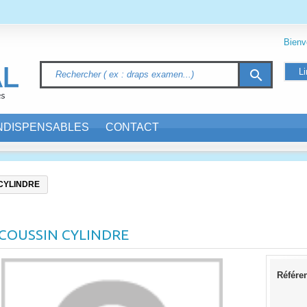
Bien
Li
search
INDISPENSABLES
CONTACT
CYLINDRE
COUSSIN CYLINDRE
Référe