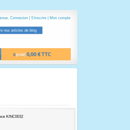
venue,
Connexion
|
S'inscrire
|
Mon compte
re nos articles de blog
0,00 € TTC
0
(vide)
nce
KINC0032