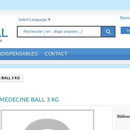
Bien
Select Language
▼
Li
search
INDISPENSABLES
CONTACT
 BALL 3 KG
MEDECINE BALL 3 KG
Référe