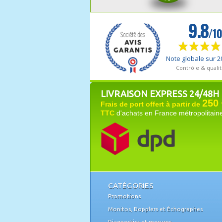
LIVRAISON EXPRESS 24/48H
250 
Frais de port offert à partir de
TTC
d'achats en France métropolitain
CATÉGORIES
Promotions
Monitos, Dopplers et Échographes
Diagnostics et mesures