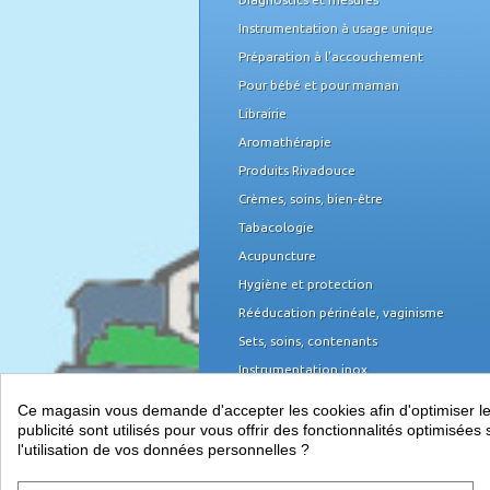
Instrumentation à usage unique
Préparation à l'accouchement
Pour bébé et pour maman
Librairie
Aromathérapie
Produits Rivadouce
Crèmes, soins, bien-être
Tabacologie
Acupuncture
Hygiène et protection
Rééducation périnéale, vaginisme
Sets, soins, contenants
Instrumentation inox
Domicile et organisation
Ce magasin vous demande d'accepter les cookies afin d'optimiser les 
Mobilier médical
publicité sont utilisés pour vous offrir des fonctionnalités optimisé
l'utilisation de vos données personnelles ?
Équipement du cabinet
Papeterie, piles