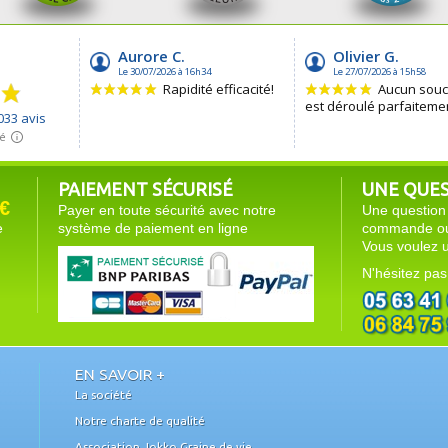
PAIEMENT SÉCURISÉ
UNE QUEST
€
Payer en toute sécurité avec notre
Une question 
e
système de paiement en ligne
commande ou 
Vous voulez u
N'hésitez pas
EN SAVOIR +
La société
Notre charte de qualité
Association Jokko Graine de vie