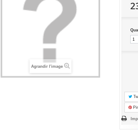
2
Qua
Agrandir l'image
Tw
Pin
Imp