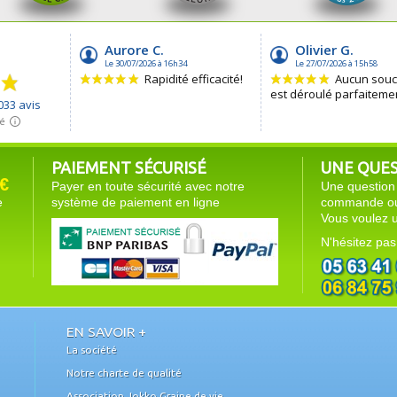
PAIEMENT SÉCURISÉ
UNE QUEST
€
Payer en toute sécurité avec notre
Une question 
e
système de paiement en ligne
commande ou 
Vous voulez u
N'hésitez pas
EN SAVOIR +
La société
Notre charte de qualité
Association Jokko Graine de vie