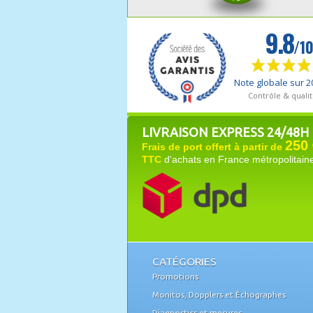
LIVRAISON EXPRESS 24/48H
250 
Frais de port offert à partir de
TTC
d'achats en France métropolitain
CATÉGORIES
Promotions
Monitos, Dopplers et Échographes
Diagnostics et mesures