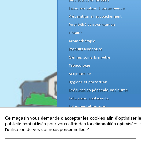
Instrumentation à usage unique
Préparation à l'accouchement
Pour bébé et pour maman
Librairie
Aromathérapie
Produits Rivadouce
Crèmes, soins, bien-être
Tabacologie
Acupuncture
Hygiène et protection
Rééducation périnéale, vaginisme
Sets, soins, contenants
Instrumentation inox
Domicile et organisation
Ce magasin vous demande d'accepter les cookies afin d'optimiser les 
Mobilier médical
publicité sont utilisés pour vous offrir des fonctionnalités optimisé
l'utilisation de vos données personnelles ?
Équipement du cabinet
Papeterie, piles