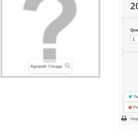
2
Qua
Agrandir l'image
Tw
Pin
Imp