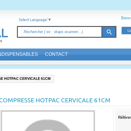
Bien
Select Language
▼
Li
search
INDISPENSABLES
CONTACT
E HOTPAC CERVICALE 61CM
COMPRESSE HOTPAC CERVICALE 61CM
Référe