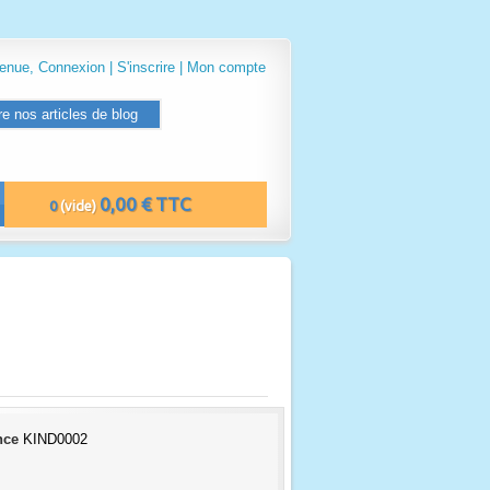
venue,
Connexion
|
S'inscrire
|
Mon compte
re nos articles de blog
0,00 € TTC
0
(vide)
nce
KIND0002