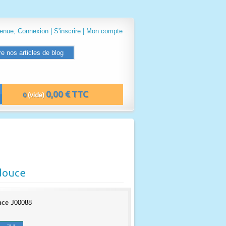
venue,
Connexion
|
S'inscrire
|
Mon compte
re nos articles de blog
0,00 € TTC
0
(vide)
adouce
nce
J00088