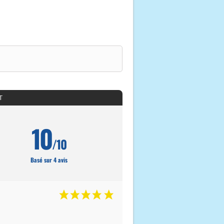
T
10
/10
Basé sur 4 avis