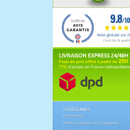
LIVRAISON EXPRESS 24/48H
250 
Frais de port offert à partir de
TTC
d'achats en France métropolitain
CATÉGORIES
Promotions
Monitos, Dopplers et Échographes