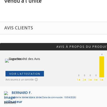
Vendu à l'unité
AVIS CLIENTS
AVIS À PROPOS DU PRODUI
4
VOIR L'ATTESTATION
0
0
0
0
Avis soumis à un contrôle
1★
2★
3★
4★
5★
BERNARD F.
Publié le 30/04/2026 à 20:04
(Date de commande : 10/04/2026)
Excellent