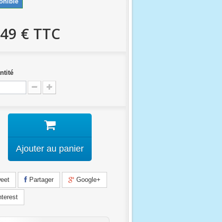
onible
,49 €
TTC
ntité
Ajouter au panier
eet
Partager
Google+
terest