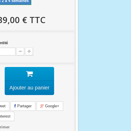
 2 à 4 semaines
39,00 €
TTC
ntité
Ajouter au panier
eet
Partager
Google+
terest
rimer