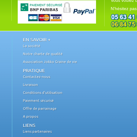
Vous voulez u
N'hésitez pas
EN SAVOIR +
La société
Notre charte de qualité
Association Jokko Graine de vie
PRATIQUE
Contactez-nous
Livraison
Conditions d'utilisation
Paiement sécurisé
Offre de parrainage
A propos
LIENS
Liens partenaires