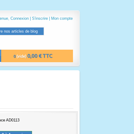
venue,
Connexion
|
S'inscrire
|
Mon compte
re nos articles de blog
0,00 € TTC
0
(vide)
nce
AD0113