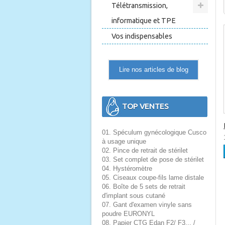
Télétransmission,
informatique et TPE
Vos indispensables
Lire nos articles de blog
TOP VENTES
01. Spéculum gynécologique Cusco
à usage unique
02. Pince de retrait de stérilet
03. Set complet de pose de stérilet
04. Hystéromètre
05. Ciseaux coupe-fils lame distale
06. Boîte de 5 sets de retrait
d'implant sous cutané
07. Gant d'examen vinyle sans
poudre EURONYL
08. Papier CTG Edan F2/ F3... /