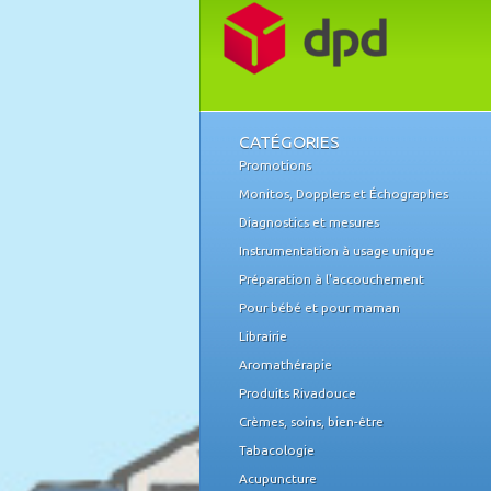
CATÉGORIES
Promotions
Monitos, Dopplers et Échographes
Diagnostics et mesures
Instrumentation à usage unique
Préparation à l'accouchement
Pour bébé et pour maman
Librairie
Aromathérapie
Produits Rivadouce
Crèmes, soins, bien-être
Tabacologie
Acupuncture