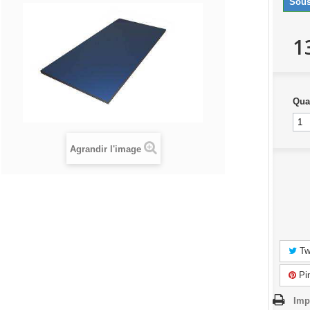
Sous
1
Qua
Agrandir l'image
Tw
Pin
Imp