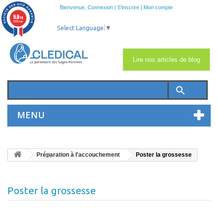
Bienvenue,
Connexion
|
S'inscrire
|
Mon compte
9.8
/10
2033 avis
Select Language
▼
Lire nos articles de blog
search
MENU
Préparation à l'accouchement
Poster la grossesse
Poster la grossesse