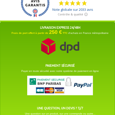
LIVRAISON EXPRESS 24/48H
250 €
Frais de port offert à partir de
TTC
d'achats en France métropolitaine
PAIEMENT SÉCURISÉ
Payer en toute sécurité avec notre système de paiement en ligne
UNE QUESTION, UN DEVIS ? 7j/7
Une question sur un produit, sur une commande ou autre...