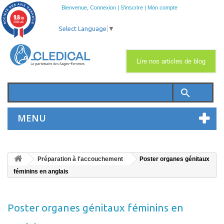
Bienvenue,
Connexion
|
S'inscrire
|
Mon compte
9.8
/10
2033 avis
Select Language
▼
Lire nos articles de blog
search
MENU
Préparation à l'accouchement
Poster organes génitaux
féminins en anglais
Poster organes génitaux féminins en