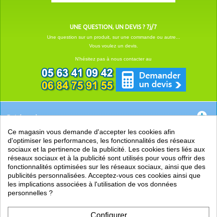
UNE QUESTION, UN DEVIS ? 7j/7
Une question sur un produit, sur une commande ou autre...
Vous voulez un devis.
N'hésitez pas à nous contacter au
Catégories
Ce magasin vous demande d'accepter les cookies afin
EN SAVOIR +
d'optimiser les performances, les fonctionnalités des réseaux
sociaux et la pertinence de la publicité. Les cookies tiers liés aux
PRATIQUE
réseaux sociaux et à la publicité sont utilisés pour vous offrir des
fonctionnalités optimisées sur les réseaux sociaux, ainsi que des
LIENS
publicités personnalisées. Acceptez-vous ces cookies ainsi que
les implications associées à l'utilisation de vos données
personnelles ?
Configurer