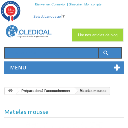
Bienvenue,
Connexion
|
S'inscrire
|
Mon compte
9.8
/10
2033 avis
Select Language
▼
Lire nos articles de blog
search
MENU
Préparation à l'accouchement
Matelas mousse
Matelas mousse