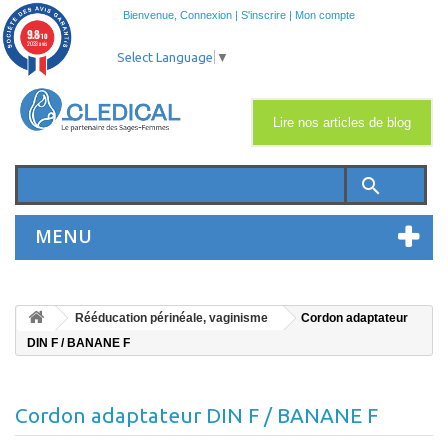
Bienvenue,
Connexion
|
S'inscrire
|
Mon compte
9.8
/10
2033 avis
Select Language
▼
Lire nos articles de blog
search
MENU
Rééducation périnéale, vaginisme
Cordon adaptateur
DIN F / BANANE F
Cordon adaptateur DIN F / BANANE F