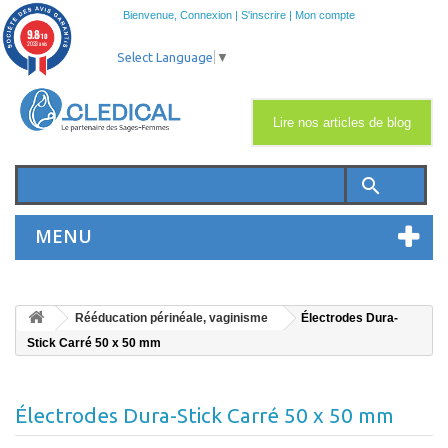
Bienvenue,
Connexion
|
S'inscrire
|
Mon compte
9.8
/10
2033 avis
Select Language
▼
Lire nos articles de blog
search
MENU
Rééducation périnéale, vaginisme
Électrodes Dura-
Stick Carré 50 x 50 mm
Électrodes Dura-Stick Carré 50 x 50 mm