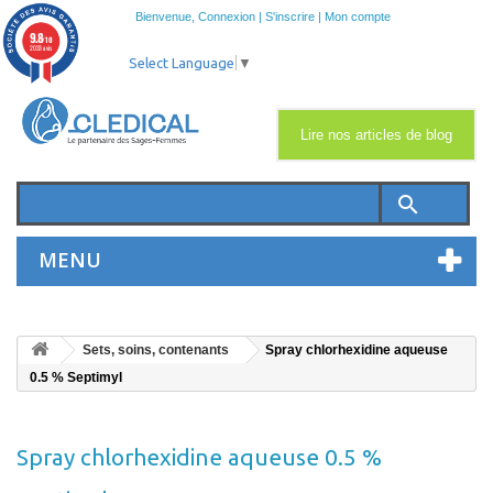
Bienvenue,
Connexion
|
S'inscrire
|
Mon compte
9.8
/10
2033 avis
Select Language
▼
Lire nos articles de blog
search
MENU
Sets, soins, contenants
Spray chlorhexidine aqueuse
0.5 % Septimyl
Spray chlorhexidine aqueuse 0.5 %