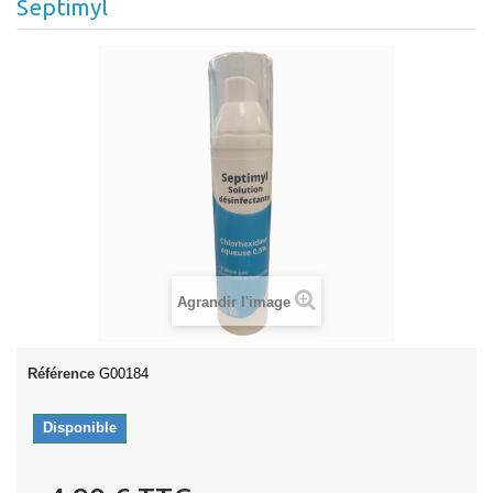
Septimyl
Agrandir l'image
Référence
G00184
Disponible