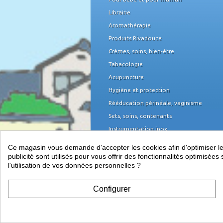
Librairie
Aromathérapie
Produits Rivadouce
Crèmes, soins, bien-être
Tabacologie
Acupuncture
Hygiène et protection
Rééducation périnéale, vaginisme
Sets, soins, contenants
Instrumentation inox
Domicile et organisation
Ce magasin vous demande d'accepter les cookies afin d'optimiser les 
Mobilier médical
publicité sont utilisés pour vous offrir des fonctionnalités optimisé
l'utilisation de vos données personnelles ?
Équipement du cabinet
Papeterie, piles
Configurer
Télétransmission, informatique et TPE
Vos indispensables