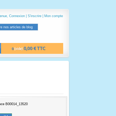
venue,
Connexion
|
S'inscrire
|
Mon compte
re nos articles de blog
0,00 € TTC
0
(vide)
nce
B00014_13520