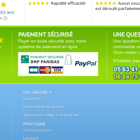
PAIEMENT SÉCURISÉ
UNE QUEST
€
Payer en toute sécurité avec notre
Une question 
e
système de paiement en ligne
commande ou 
Vous voulez u
N'hésitez pas
EN SAVOIR +
La société
Notre charte de qualité
Association Jokko Graine de vie
PRATIQUE
Contactez-nous
Livraison