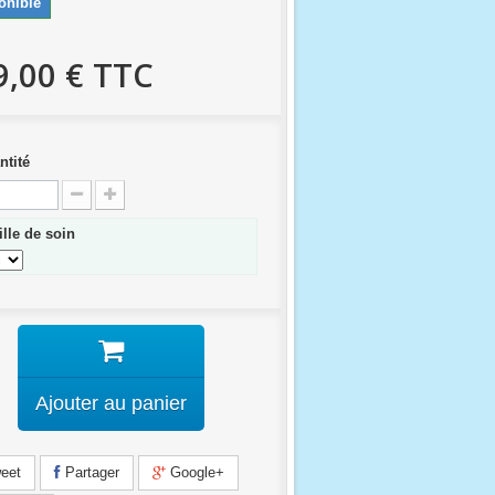
onible
9,00 €
TTC
ntité
ille de soin
Ajouter au panier
eet
Partager
Google+