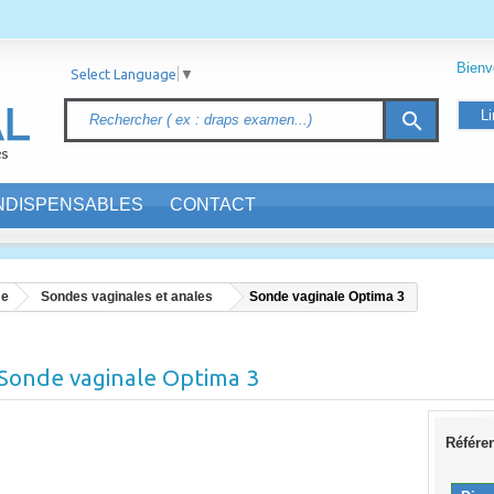
Bien
Select Language
▼
Li
search
INDISPENSABLES
CONTACT
me
Sondes vaginales et anales
Sonde vaginale Optima 3
Sonde vaginale Optima 3
Référe