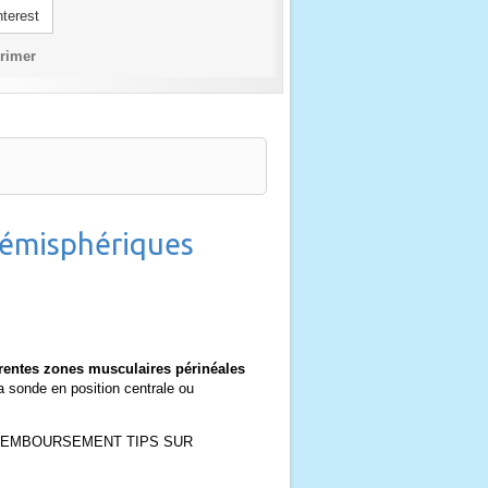
terest
rimer
hémisphériques
férentes zones musculaires périnéales
 la sonde en position centrale ou
NCE : REMBOURSEMENT TIPS SUR