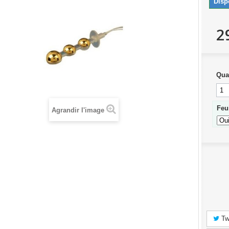
Disp
2
Qua
Feu
Agrandir l'image
Tw