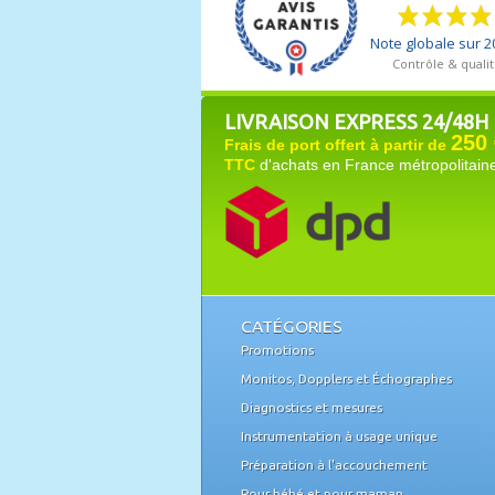
LIVRAISON EXPRESS 24/48H
250 
Frais de port offert à partir de
TTC
d'achats en France métropolitain
CATÉGORIES
Promotions
Monitos, Dopplers et Échographes
Diagnostics et mesures
Instrumentation à usage unique
Préparation à l'accouchement
Pour bébé et pour maman