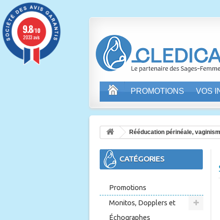
9.8
/10
2033 avis
PROMOTIONS
VOS 
Rééducation périnéale, vaginis
CATÉGORIES
Promotions
Monitos, Dopplers et
Échographes