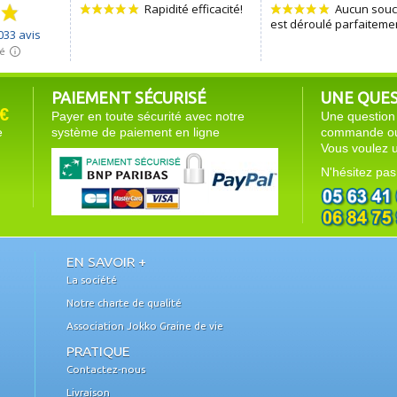
PAIEMENT SÉCURISÉ
UNE QUEST
€
Payer en toute sécurité avec notre
Une question 
e
système de paiement en ligne
commande ou 
Vous voulez u
N'hésitez pas
EN SAVOIR +
La société
Notre charte de qualité
Association Jokko Graine de vie
PRATIQUE
Contactez-nous
Livraison