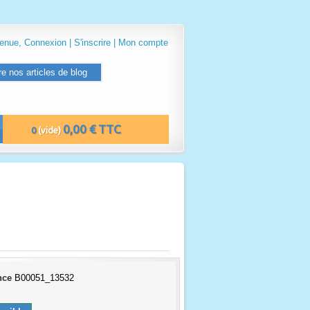
venue,
Connexion
|
S'inscrire
|
Mon compte
re nos articles de blog
0,00 € TTC
0
(vide)
nce
B00051_13532