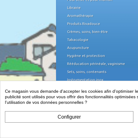
Librairie
Aromathérapie
Produits Rivadouce
Crèmes, soins, bien-être
Tabacologie
Acupuncture
Hygiène et protection
Rééducation périnéale, vaginisme
Sets, soins, contenants
Instrumentation inox
Domicile et organisation
Ce magasin vous demande d'accepter les cookies afin d'optimiser les 
Mobilier médical
publicité sont utilisés pour vous offrir des fonctionnalités optimisé
l'utilisation de vos données personnelles ?
Équipement du cabinet
Papeterie, piles
Configurer
Télétransmission, informatique et TPE
Vos indispensables