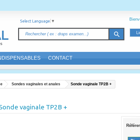
Bien
Select Language
▼
Li
search
INDISPENSABLES
CONTACT
me
Sondes vaginales et anales
Sonde vaginale TP2B +
Sonde vaginale TP2B +
Référe