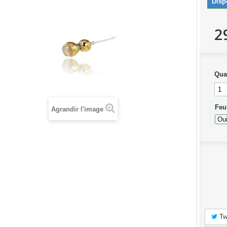
Disp
2
Qua
Feu
Agrandir l'image
Tw