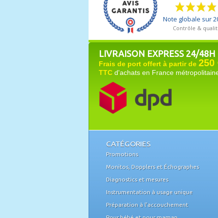
LIVRAISON EXPRESS 24/48H
250 
Frais de port offert à partir de
TTC
d'achats en France métropolitain
CATÉGORIES
Promotions
Monitos, Dopplers et Échographes
Diagnostics et mesures
Instrumentation à usage unique
Préparation à l'accouchement
Pour bébé et pour maman