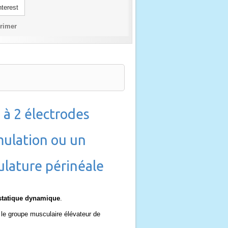
terest
rimer
̀ 2 électrodes
mulation ou un
ature périnéale
hostatique dynamique
.
 le groupe musculaire élévateur de