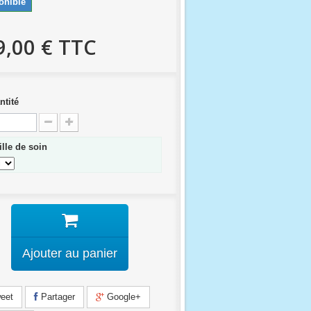
onible
9,00 €
TTC
ntité
ille de soin
Ajouter au panier
eet
Partager
Google+