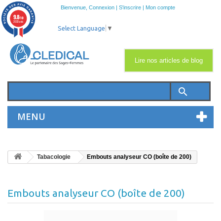
Bienvenue,
Connexion
|
S'inscrire
|
Mon compte
9.8
/10
2033 avis
Select Language
▼
Lire nos articles de blog
search
MENU
Tabacologie
Embouts analyseur CO (boîte de 200)
Embouts analyseur CO (boîte de 200)