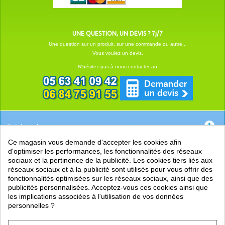
UNE QUESTION, UN DEVIS ? 7j/7
Une question sur un produit, sur une commande ou autre...
Vous voulez un devis.
N'hésitez pas à nous contacter au
Catégories
Ce magasin vous demande d'accepter les cookies afin
EN SAVOIR +
d'optimiser les performances, les fonctionnalités des réseaux
sociaux et la pertinence de la publicité. Les cookies tiers liés aux
PRATIQUE
réseaux sociaux et à la publicité sont utilisés pour vous offrir des
fonctionnalités optimisées sur les réseaux sociaux, ainsi que des
LIENS
publicités personnalisées. Acceptez-vous ces cookies ainsi que
les implications associées à l'utilisation de vos données
personnelles ?