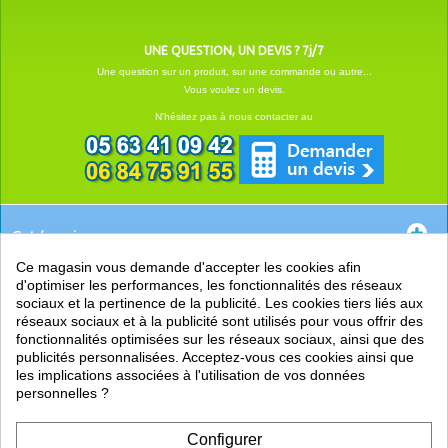
UNE QUESTION, UN DEVIS ? 7j/7
Une question sur un produit, sur une commande ou autre...
Vous voulez un devis.
N'hésitez pas à nous contacter au
Catégories
Ce magasin vous demande d'accepter les cookies afin
EN SAVOIR +
d'optimiser les performances, les fonctionnalités des réseaux
sociaux et la pertinence de la publicité. Les cookies tiers liés aux
PRATIQUE
réseaux sociaux et à la publicité sont utilisés pour vous offrir des
fonctionnalités optimisées sur les réseaux sociaux, ainsi que des
LIENS
publicités personnalisées. Acceptez-vous ces cookies ainsi que
les implications associées à l'utilisation de vos données
personnelles ?
Configurer