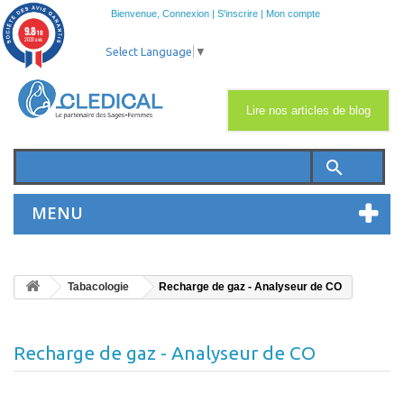
Bienvenue,
Connexion
|
S'inscrire
|
Mon compte
9.8
/10
2033 avis
Select Language
▼
Lire nos articles de blog
search
MENU
Tabacologie
Recharge de gaz - Analyseur de CO
Recharge de gaz - Analyseur de CO