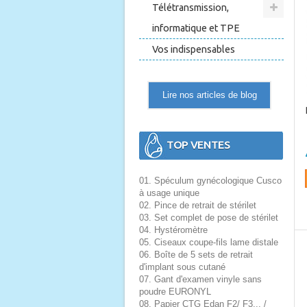
Télétransmission,
informatique et TPE
Vos indispensables
Lire nos articles de blog
TOP VENTES
01. Spéculum gynécologique Cusco
à usage unique
02. Pince de retrait de stérilet
03. Set complet de pose de stérilet
04. Hystéromètre
05. Ciseaux coupe-fils lame distale
06. Boîte de 5 sets de retrait
d'implant sous cutané
07. Gant d'examen vinyle sans
poudre EURONYL
08. Papier CTG Edan F2/ F3... /