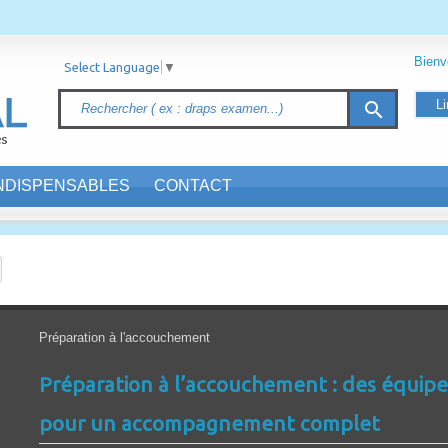
Bien
Select Language
▼
Li
search
INDISPENSABLES
CONTACT
Préparation à l'accouchement
Préparation à l’accouchement : des équip
pour un accompagnement complet