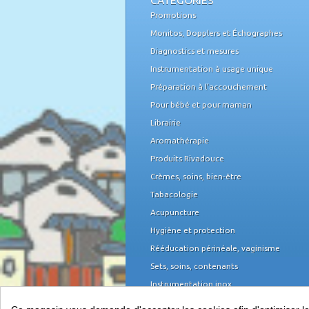
CATÉGORIES
Promotions
Monitos, Dopplers et Échographes
Diagnostics et mesures
Instrumentation à usage unique
Préparation à l'accouchement
Pour bébé et pour maman
Librairie
Aromathérapie
Produits Rivadouce
Crèmes, soins, bien-être
Tabacologie
Acupuncture
Hygiène et protection
Rééducation périnéale, vaginisme
Sets, soins, contenants
Instrumentation inox
Domicile et organisation