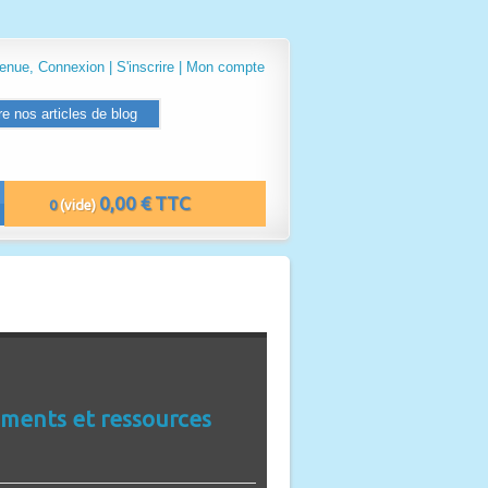
venue,
Connexion
|
S'inscrire
|
Mon compte
re nos articles de blog
0,00 € TTC
0
(vide)
ements et ressources