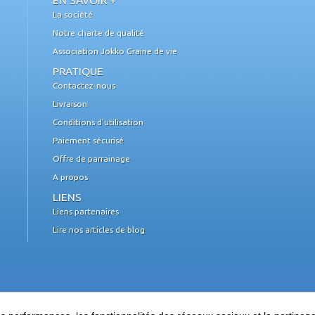
EN SAVOIR +
La société
Notre charte de qualité
Association Jokko Graine de vie
PRATIQUE
Contactez-nous
Livraison
Conditions d'utilisation
Paiement sécurisé
Offre de parrainage
A propos
LIENS
Liens partenaires
Lire nos articles de blog