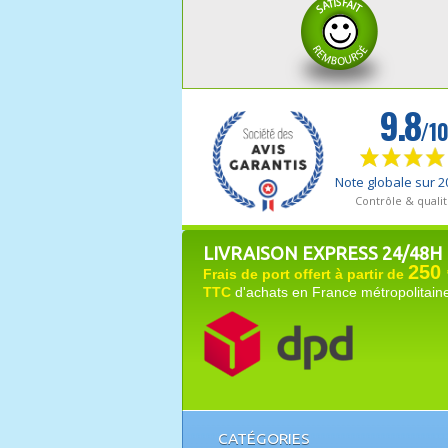
LIVRAISON EXPRESS 24/48H
250 
Frais de port offert à partir de
TTC
d'achats en France métropolitain
CATÉGORIES