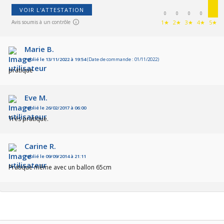
VOIR L'ATTESTATION
0
0
0
0
Avis soumis à un contrôle
1★
2★
3★
4★
5★
Marie B.
Publié le 13/11/2022 à 19:54
(Date de commande : 01/11/2022)
pratique
Eve M.
Publié le 26/02/2017 à 06:00
Très pratique.
Carine R.
Publié le 09/09/2014 à 21:11
Pratique même avec un ballon 65cm