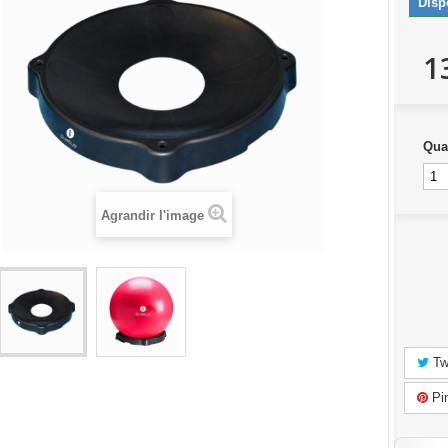
Disp
1
Qua
Agrandir l'image
Tw
Pin