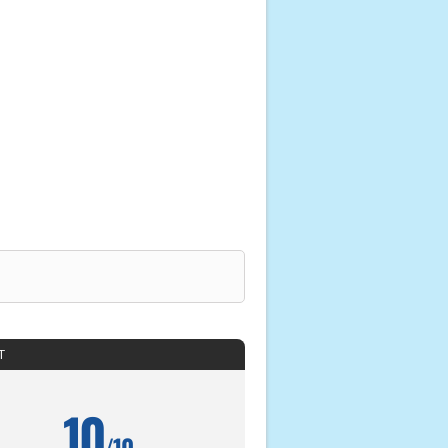
T
10
/10