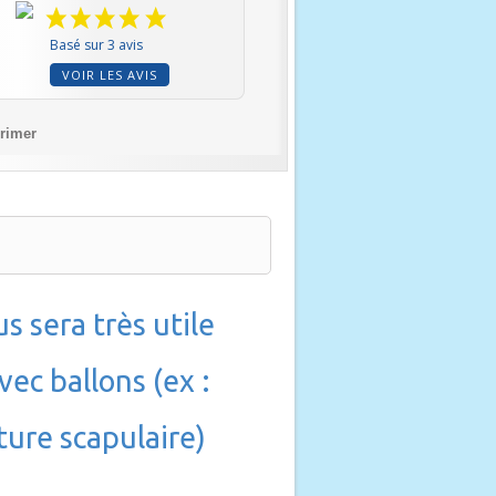
Basé sur 3 avis
VOIR LES AVIS
rimer
s sera très utile
vec ballons (ex :
ture scapulaire)