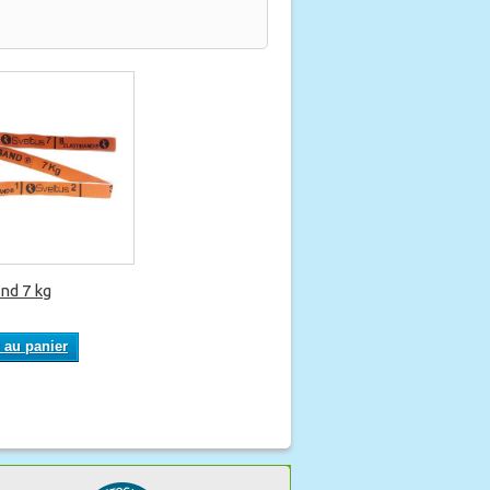
nd 7 kg
 au panier