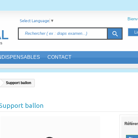
Bien
Select Language
▼
Li
search
INDISPENSABLES
CONTACT
Support ballon
Support ballon
Référe