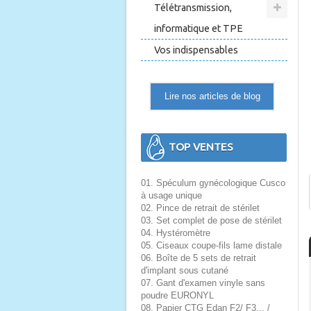
Télétransmission,
informatique et TPE
Vos indispensables
Lire nos articles de blog
TOP VENTES
01. Spéculum gynécologique Cusco
à usage unique
02. Pince de retrait de stérilet
03. Set complet de pose de stérilet
04. Hystéromètre
05. Ciseaux coupe-fils lame distale
06. Boîte de 5 sets de retrait
d'implant sous cutané
07. Gant d'examen vinyle sans
poudre EURONYL
08. Papier CTG Edan F2/ F3... /