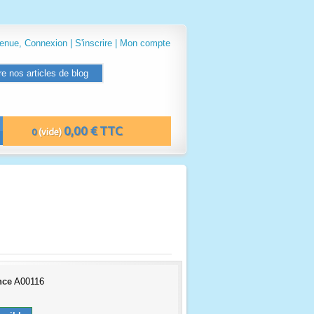
venue,
Connexion
|
S'inscrire
|
Mon compte
re nos articles de blog
0,00 € TTC
0
(vide)
nce
A00116