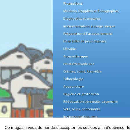
Promotions
Monitos, Dopplers et Échographes
Diagnostics et mesures
Instrumentation à usage unique
Préparation à l'accouchement
Pour bébé et pour maman
Librairie
Aromathérapie
Produits Rivadouce
Crèmes, soins, bien-être
Tabacologie
Acupuncture
Hygiène et protection
Rééducation périnéale, vaginisme
Sets, soins, contenants
Instrumentation inox
Domicile et organisation
Ce magasin vous demande d'accepter les cookies afin d'optimiser les 