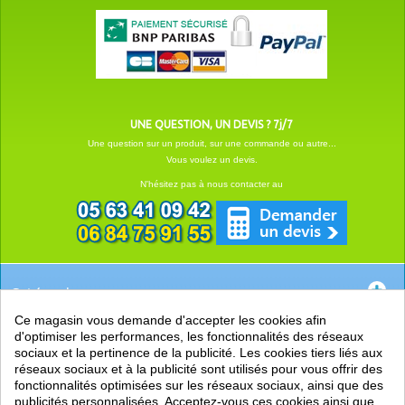
UNE QUESTION, UN DEVIS ? 7j/7
Une question sur un produit, sur une commande ou autre...
Vous voulez un devis.
N'hésitez pas à nous contacter au
Catégories
Ce magasin vous demande d'accepter les cookies afin
EN SAVOIR +
d'optimiser les performances, les fonctionnalités des réseaux
sociaux et la pertinence de la publicité. Les cookies tiers liés aux
PRATIQUE
réseaux sociaux et à la publicité sont utilisés pour vous offrir des
fonctionnalités optimisées sur les réseaux sociaux, ainsi que des
LIENS
publicités personnalisées. Acceptez-vous ces cookies ainsi que