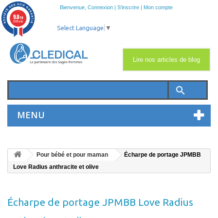
Bienvenue,
Connexion
|
S'inscrire
|
Mon compte
9.8
/10
2033 avis
Select Language
▼
Lire nos articles de blog
search
MENU
Pour bébé et pour maman
Écharpe de portage JPMBB
Love Radius anthracite et olive
Écharpe de portage JPMBB Love Radius