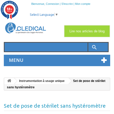
Bienvenue,
Connexion
|
S'inscrire
|
Mon compte
9.8
/10
2033 avis
Select Language
▼
Lire nos articles de blog
search
MENU
Instrumentation à usage unique
Set de pose de stérilet
sans hystéromètre
Set de pose de stérilet sans hystéromètre