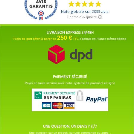
LIVRAISON EXPRESS 24/48H
250 €
Frais de port offert à partir de
TTC
d'achats en France métropolitaine
PAIEMENT SÉCURISÉ
Payer en toute sécurité avec notre système de paiement en ligne
UNE QUESTION, UN DEVIS ? 7j/7
Une question sur un produit, sur une commande ou autre...