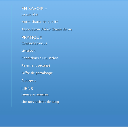
EN SAVOIR +
La société
Notre charte de qualité
Association Jokko Graine de vie
PRATIQUE
Contactez-nous
Livraison
Conditions d'utilisation
Paiement sécurisé
Offre de parrainage
A propos
LIENS
Liens partenaires
Lire nos articles de blog