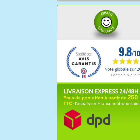
LIVRAISON EXPRESS 24/48H
250 
Frais de port offert à partir de
TTC
d'achats en France métropolitain