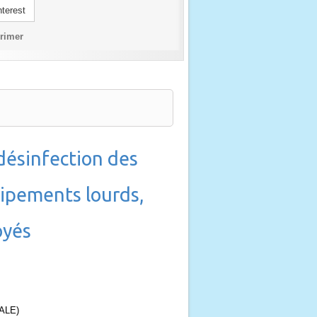
terest
rimer
 désinfection des
uipements lourds,
oyés
CALE)