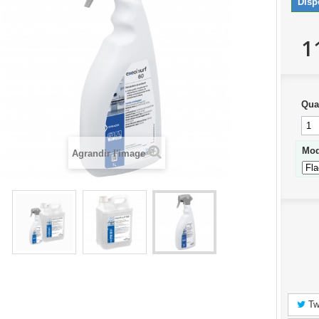
Disp
1
Qua
Mo
Agrandir l'image
Tw