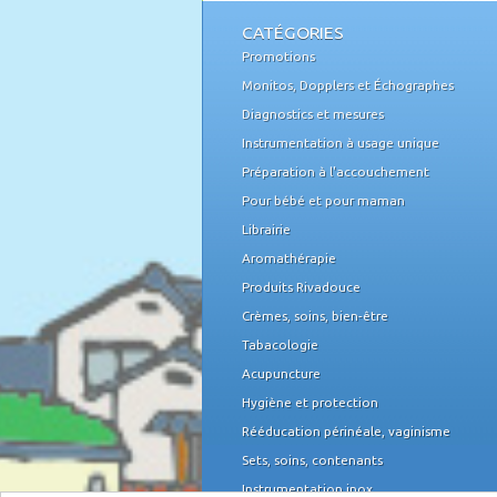
CATÉGORIES
Promotions
Monitos, Dopplers et Échographes
Diagnostics et mesures
Instrumentation à usage unique
Préparation à l'accouchement
Pour bébé et pour maman
Librairie
Aromathérapie
Produits Rivadouce
Crèmes, soins, bien-être
Tabacologie
Acupuncture
Hygiène et protection
Rééducation périnéale, vaginisme
Sets, soins, contenants
Instrumentation inox