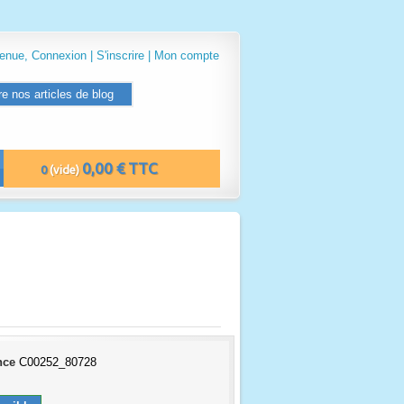
venue,
Connexion
|
S'inscrire
|
Mon compte
re nos articles de blog
0,00 € TTC
0
(vide)
nce
C00252_80728