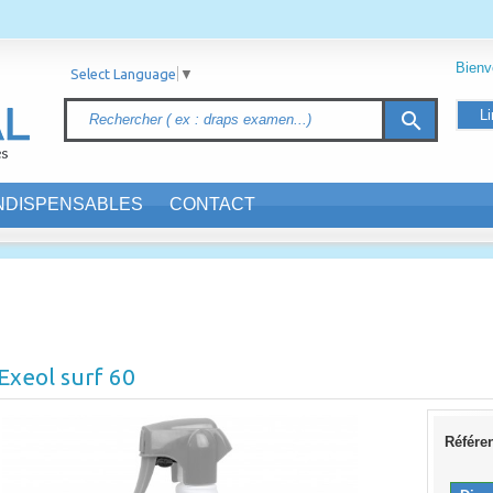
Bien
Select Language
▼
Li
search
INDISPENSABLES
CONTACT
Exeol surf 60
Référe