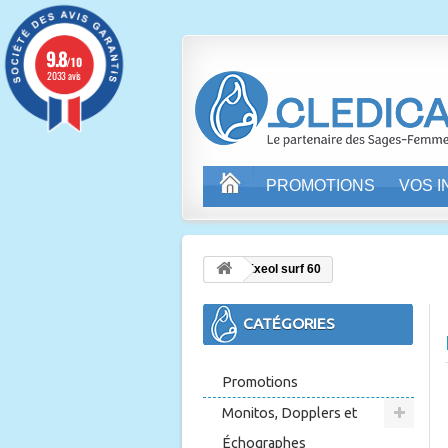
9.8
/10
2033 avis
PROMOTIONS
VOS 
Exeol surf 60
CATÉGORIES
Promotions
Monitos, Dopplers et
Échographes