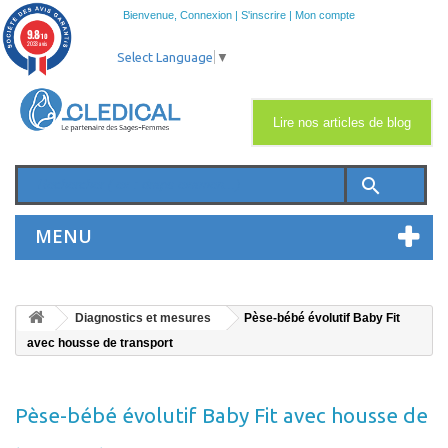
Bienvenue,
Connexion
|
S'inscrire
|
Mon compte
9.8
/10
2033 avis
Select Language
▼
Lire nos articles de blog
search
MENU
Diagnostics et mesures
Pèse-bébé évolutif Baby Fit
avec housse de transport
Pèse-bébé évolutif Baby Fit avec housse de