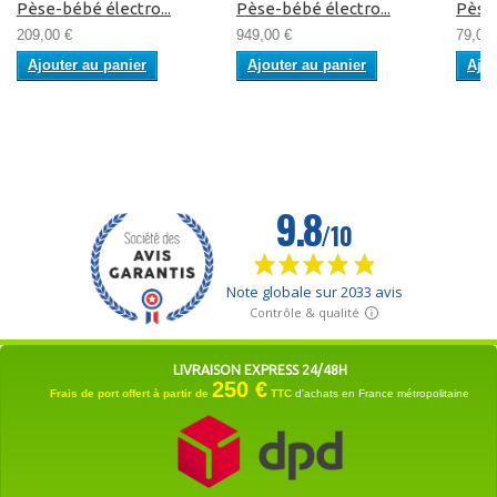
Pèse-bébé électro...
Pèse-bébé électro...
Pèse
209,00 €
949,00 €
79,00 
Ajouter au panier
Ajouter au panier
Ajou
LIVRAISON EXPRESS 24/48H
250 €
Frais de port offert à partir de
TTC
d'achats en France métropolitaine