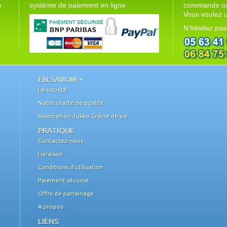
e
système de paiement en ligne
commande ou 
Vous voulez u
N'hésitez pas
EN SAVOIR +
La société
Notre charte de qualité
Association Jokko Graine de vie
PRATIQUE
Contactez-nous
Livraison
Conditions d'utilisation
Paiement sécurisé
Offre de parrainage
A propos
LIENS