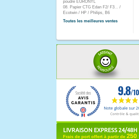
poudre EURONYL
08. Papier CTG Edan F2/ F3... /
Ecotwin / HP / Philips, B6
Toutes les meilleures ventes
LIVRAISON EXPRESS 24/48H
250 
Frais de port offert à partir de