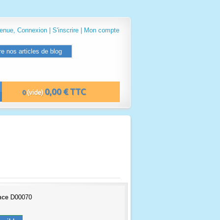
venue,
Connexion
|
S'inscrire
|
Mon compte
re nos articles de blog
0,00 € TTC
0
(vide)
nce
D00070