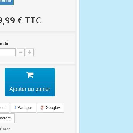
onible
9,99 €
TTC
ntité
Ajouter au panier
eet
Partager
Google+
terest
rimer