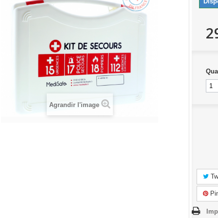
Disp
2
Qua
Agrandir l'image
Tw
Pin
Imp