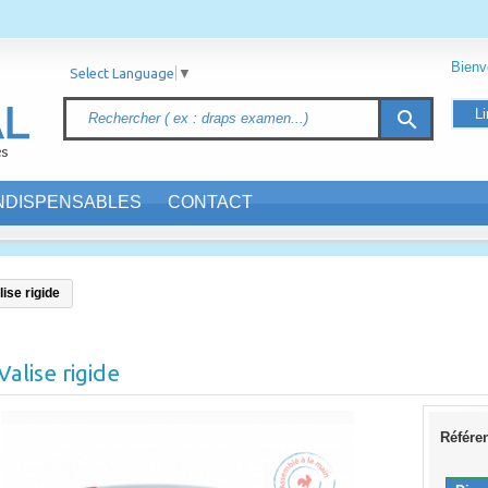
Bien
Select Language
▼
Li
search
INDISPENSABLES
CONTACT
lise rigide
Valise rigide
Référe