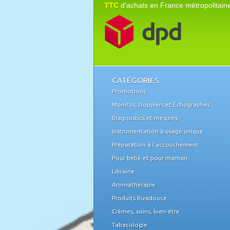
TTC
d'achats en France métropolitain
CATÉGORIES
Promotions
Monitos, Dopplers et Échographes
Diagnostics et mesures
Instrumentation à usage unique
Préparation à l'accouchement
Pour bébé et pour maman
Librairie
Aromathérapie
Produits Rivadouce
Crèmes, soins, bien-être
Tabacologie