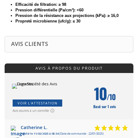
Efficacité de filtration: ≥ 98
Pression différentielle (Pa/cm²): <60
Pression de la résistance aux projections (kPa): ≥ 16,0
Propreté microbienne (ufc/g): ≤ 30
AVIS CLIENTS
AVIS À PROPOS DU PRODUIT
10
/10
VOIR L'ATTESTATION
Basé sur 1 avis
Avis soumis à un contrôle
Catherine L.
Publié le 11/02/2025 à 08:34
(Date de commande : 22/01/2025)