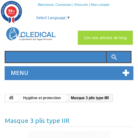
Bienvenue,
Connexion
|
S'inscrire
|
Mon compte
9.8
/10
2033 avis
Select Language
▼
Lire nos articles de blog
search
MENU
Hygiène et protection
Masque 3 plis type IIR
Masque 3 plis type IIR