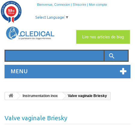
Bienvenue,
Connexion
|
S'inscrire
|
Mon compte
9.8
/10
2033 avis
Select Language
▼
Lire nos articles de blog
search
MENU
Instrumentation inox
Valve vaginale Briesky
Valve vaginale Briesky