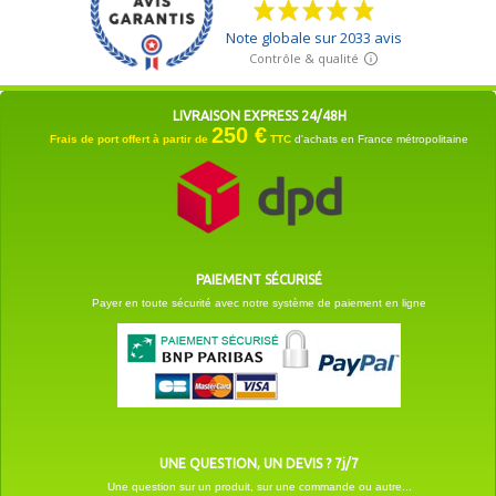
LIVRAISON EXPRESS 24/48H
250 €
Frais de port offert à partir de
TTC
d'achats en France métropolitaine
PAIEMENT SÉCURISÉ
Payer en toute sécurité avec notre système de paiement en ligne
UNE QUESTION, UN DEVIS ? 7j/7
Une question sur un produit, sur une commande ou autre...