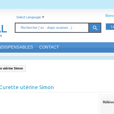
Bien
Select Language
▼
Li
search
INDISPENSABLES
CONTACT
te utérine Simon
Curette utérine Simon
Référe