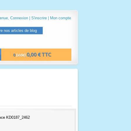
venue,
Connexion
|
S'inscrire
|
Mon compte
re nos articles de blog
0,00 € TTC
0
(vide)
nce
KD0187_2462