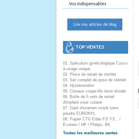
Vos indispensables
Lire nos articles de blog
TOP VENTES
01. Spéculum gynécologique Cusco
à usage unique
02. Pince de retrait de stérilet
03. Set complet de pose de stérilet
04. Hystéromètre
05. Ciseaux coupe-fils lame distale
06. Boîte de 5 sets de retrait
d'implant sous cutané
07. Gant d'examen vinyle sans
poudre EURONYL
08. Papier CTG Edan F2/ F3... /
Ecotwin / HP / Philips, B6
Toutes les meilleures ventes