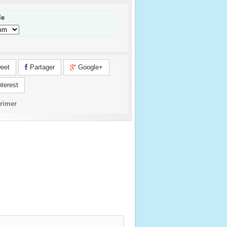
lle
eet
Partager
Google+
terest
rimer