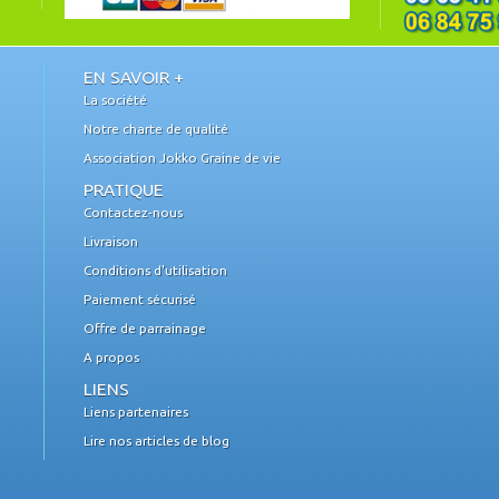
EN SAVOIR +
La société
Notre charte de qualité
Association Jokko Graine de vie
PRATIQUE
Contactez-nous
Livraison
Conditions d'utilisation
Paiement sécurisé
Offre de parrainage
A propos
LIENS
Liens partenaires
Lire nos articles de blog