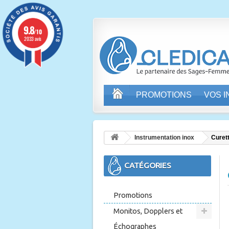
9.8
/10
2033 avis
PROMOTIONS
VOS 
Instrumentation inox
Curet
CATÉGORIES
Promotions
Monitos, Dopplers et
Échographes