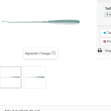
Tai
Tw
Pin
Imp
Agrandir l'image