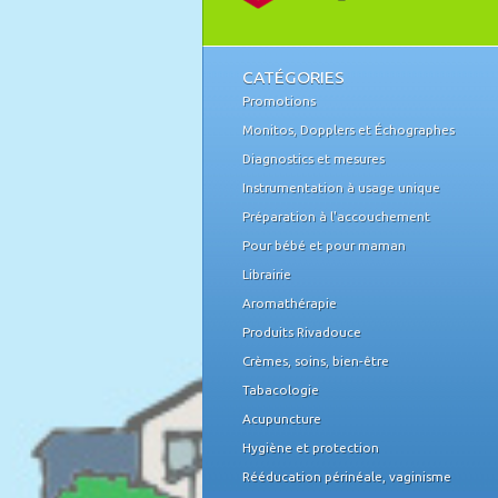
CATÉGORIES
Promotions
Monitos, Dopplers et Échographes
Diagnostics et mesures
Instrumentation à usage unique
Préparation à l'accouchement
Pour bébé et pour maman
Librairie
Aromathérapie
Produits Rivadouce
Crèmes, soins, bien-être
Tabacologie
Acupuncture
Hygiène et protection
Rééducation périnéale, vaginisme