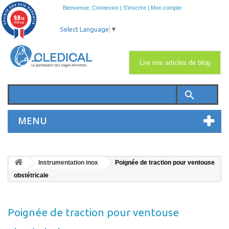
Bienvenue,
Connexion
|
S'inscrire
|
Mon compte
9.8
/10
2033 avis
Select Language
▼
Lire nos articles de blog
search
MENU
Instrumentation inox
Poignée de traction pour ventouse
obstétricale
Poignée de traction pour ventouse