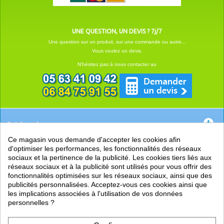
UNE QUESTION, UN DEVIS ? 7j/7
Une question sur un produit, sur une commande ou autre...
Vous voulez un devis.
N'hésitez pas à nous contacter au
Catégories
Ce magasin vous demande d'accepter les cookies afin
EN SAVOIR +
d'optimiser les performances, les fonctionnalités des réseaux
sociaux et la pertinence de la publicité. Les cookies tiers liés aux
PRATIQUE
réseaux sociaux et à la publicité sont utilisés pour vous offrir des
fonctionnalités optimisées sur les réseaux sociaux, ainsi que des
LIENS
publicités personnalisées. Acceptez-vous ces cookies ainsi que
les implications associées à l'utilisation de vos données
personnelles ?