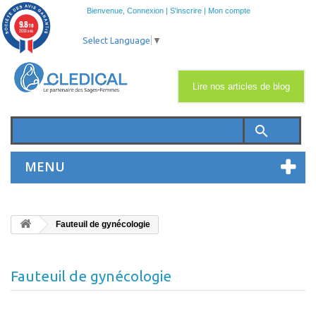
Bienvenue,
Connexion
|
S'inscrire
|
Mon compte
9.8
/10
2033 avis
Select Language
▼
Lire nos articles de blog
search
MENU
Fauteuil de gynécologie
Fauteuil de gynécologie