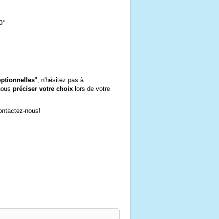
0°
optionnelles
", n'hésitez pas à
 nous
préciser votre choix
lors de votre
Contactez-nous!