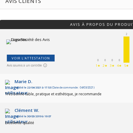
AVIS CLIENTS
AVIS À PROPOS DU PRODUI
2
VOIR L'ATTESTATION
0
0
0
0
Avis soumis à un contrôle
1★
2★
3★
4★
5★
Marie D.
Publié le 22/04/2021 à 17:53
(Date de commande : 04/03/2021)
Très bonne table, pratique et esthétique, je recommande
Clément W.
Publié le 30/03/2019 à 19:07
Excellente qualité