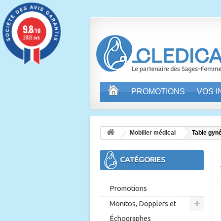
9.8
/10
2033 avis
PROMOTIONS
VOS 
Mobilier médical
Table gyné
CATÉGORIES
Promotions
Monitos, Dopplers et
Échographes