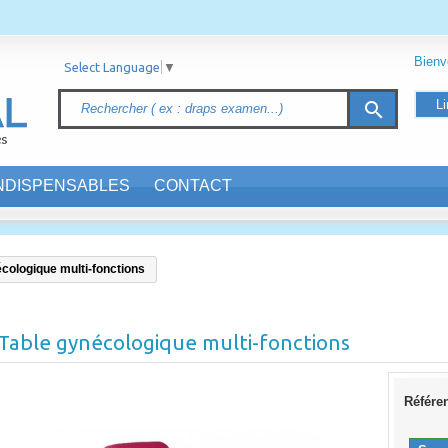
Bien
Select Language
▼
Li
search
INDISPENSABLES
CONTACT
cologique multi-fonctions
Table gynécologique multi-fonctions
Référe