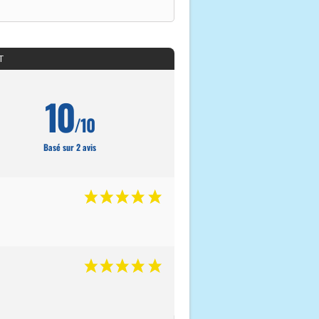
T
10
/10
Basé sur 2 avis