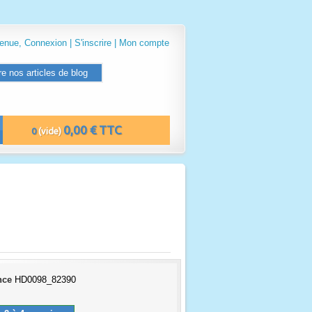
venue,
Connexion
|
S'inscrire
|
Mon compte
re nos articles de blog
0,00 € TTC
0
(vide)
nce
HD0098_82390