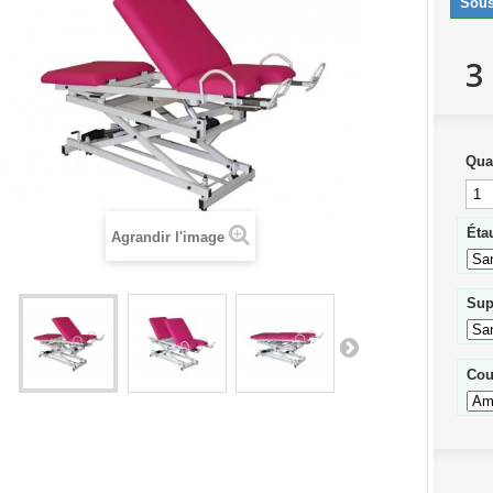
Sous
3
Qua
Éta
Agrandir l'image
Sup
Cou