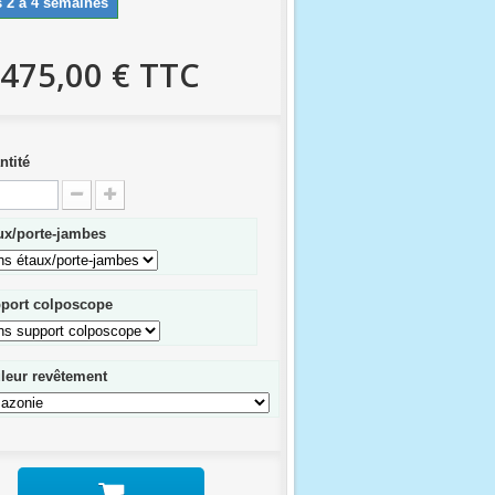
 2 à 4 semaines
 475,00 €
TTC
ntité
ux/porte-jambes
port colposcope
leur revêtement