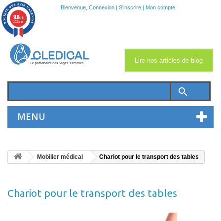
Bienvenue,
Connexion
|
S'inscrire
|
Mon compte
9.8
/10
2033 avis
Lire nos articles de blog
search
MENU
Mobilier médical
Chariot pour le transport des tables
Chariot pour le transport des tables