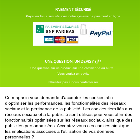
PAIEMENT SÉCURISÉ
Payer en toute sécurité avec notre système de paiement en ligne
UNE QUESTION, UN DEVIS ? 7j/7
Une question sur un produit, sur une commande ou autre...
Vous voulez un devis.
N'hésitez pas à nous contacter au
Ce magasin vous demande d'accepter les cookies afin
d'optimiser les performances, les fonctionnalités des réseaux
sociaux et la pertinence de la publicité. Les cookies tiers liés aux
réseaux sociaux et à la publicité sont utilisés pour vous offrir des
Catégories
fonctionnalités optimisées sur les réseaux sociaux, ainsi que des
publicités personnalisées. Acceptez-vous ces cookies ainsi que
les implications associées à l'utilisation de vos données
EN SAVOIR +
personnelles ?