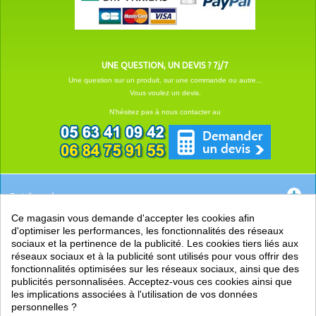
UNE QUESTION, UN DEVIS ? 7j/7
Une question sur un produit, sur une commande ou autre...
Vous voulez un devis.
N'hésitez pas à nous contacter au
Catégories
Ce magasin vous demande d'accepter les cookies afin
EN SAVOIR +
d'optimiser les performances, les fonctionnalités des réseaux
sociaux et la pertinence de la publicité. Les cookies tiers liés aux
PRATIQUE
réseaux sociaux et à la publicité sont utilisés pour vous offrir des
fonctionnalités optimisées sur les réseaux sociaux, ainsi que des
LIENS
publicités personnalisées. Acceptez-vous ces cookies ainsi que
les implications associées à l'utilisation de vos données
personnelles ?