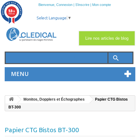
Bienvenue,
Connexion
|
S'inscrire
|
Mon compte
9.8
/10
2033 avis
Select Language
▼
Lire nos articles de blog
search
MENU
Monitos, Dopplers et Échographes
Papier CTG Bistos
BT-300
Papier CTG Bistos BT-300