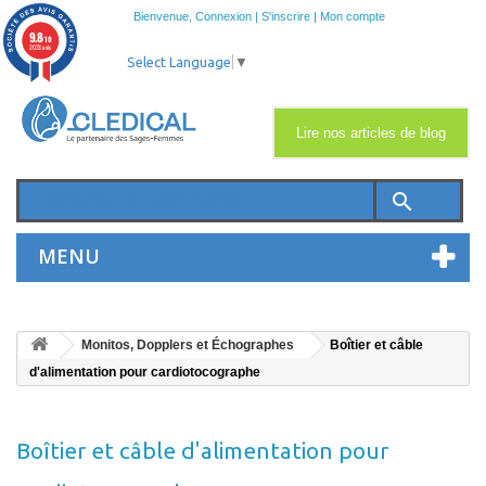
Bienvenue,
Connexion
|
S'inscrire
|
Mon compte
9.8
/10
2033 avis
Select Language
▼
Lire nos articles de blog
search
MENU
Monitos, Dopplers et Échographes
Boîtier et câble
d'alimentation pour cardiotocographe
Boîtier et câble d'alimentation pour