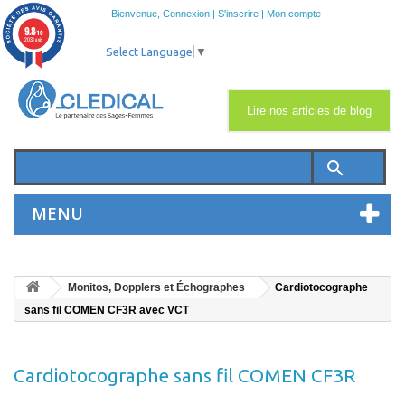
Bienvenue,
Connexion
|
S'inscrire
|
Mon compte
9.8
/10
2033 avis
Select Language
▼
Lire nos articles de blog
search
MENU
Monitos, Dopplers et Échographes
Cardiotocographe
sans fil COMEN CF3R avec VCT
Cardiotocographe sans fil COMEN CF3R