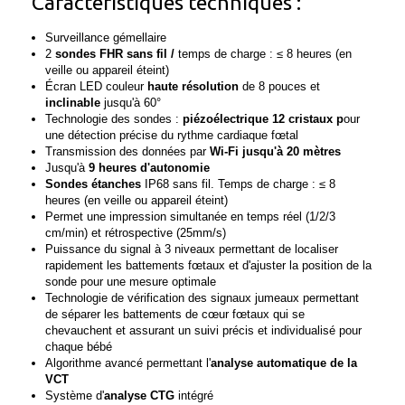
Caractéristiques techniques :
Surveillance gémellaire
2
sondes FHR sans fil /
temps de charge : ≤ 8 heures (en
veille ou appareil éteint)
Écran LED couleur
haute résolution
de 8 pouces et
inclinable
jusqu'à 60°
Technologie des sondes :
piézoélectrique 12 cristaux p
our
une détection précise du rythme cardiaque fœtal
Transmission des données par
Wi-Fi jusqu'à 20 mètres
Jusqu'à
9 heures d'autonomie
Sondes étanches
IP68 sans fil. Temps de charge : ≤ 8
heures (en veille ou appareil éteint)
Permet une impression simultanée en temps réel (1/2/3
cm/min) et rétrospective (25mm/s)
Puissance du signal à 3 niveaux permettant de localiser
rapidement les battements fœtaux et d'ajuster la position de la
sonde pour une mesure optimale
Technologie de vérification des signaux jumeaux permettant
de séparer les battements de cœur fœtaux qui se
chevauchent et assurant un suivi précis et individualisé pour
chaque bébé
Algorithme avancé permettant l'
analyse automatique de la
VCT
Système d'
analyse CTG
intégré