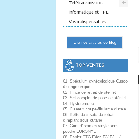
Télétransmission,
informatique et TPE
Vos indispensables
Lire nos articles de blog
TOP VENTES
01. Spéculum gynécologique Cusco
à usage unique
02. Pince de retrait de stérilet
03. Set complet de pose de stérilet
04. Hystéromètre
05. Ciseaux coupe-fils lame distale
06. Boîte de 5 sets de retrait
d'implant sous cutané
07. Gant d'examen vinyle sans
poudre EURONYL
08. Papier CTG Edan F2/ F3... /