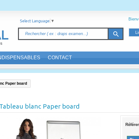
Bien
Select Language
▼
Li
search
INDISPENSABLES
CONTACT
anc Paper board
Tableau blanc Paper board
Référe