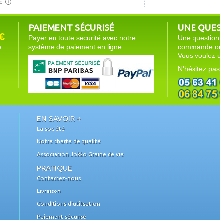
PAIEMENT SÉCURISÉ
UNE QUEST
€
Payer en toute sécurité avec notre
Une question 
e
système de paiement en ligne
commande ou 
Vous voulez u
N'hésitez pas
EN SAVOIR +
La société
Notre charte de qualité
Association Jokko Graine de vie
PRATIQUE
Contactez-nous
Livraison
Conditions d'utilisation
Paiement sécurisé