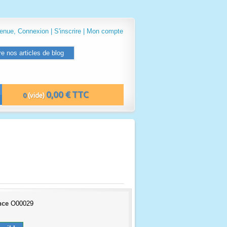
venue,
Connexion
|
S'inscrire
|
Mon compte
re nos articles de blog
0,00 € TTC
0
(vide)
nce
O00029