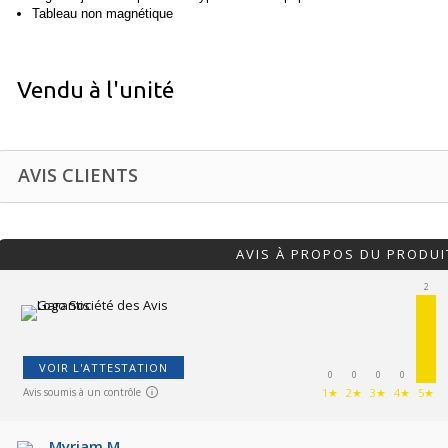
Tableau non magnétique
Vendu à l'unité
AVIS CLIENTS
AVIS À PROPOS DU PRODUI
2
VOIR L'ATTESTATION
0
0
0
0
Avis soumis à un contrôle
1★
2★
3★
4★
5★
Myriam M.