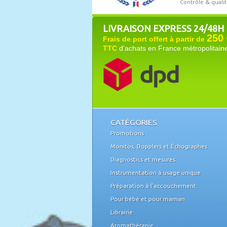
LIVRAISON EXPRESS 24/48H
250 
Frais de port offert à partir de
TTC
d'achats en France métropolitain
CATÉGORIES
Promotions
Monitos, Dopplers et Échographes
Diagnostics et mesures
Instrumentation à usage unique
Préparation à l'accouchement
Pour bébé et pour maman
Librairie
Aromathérapie