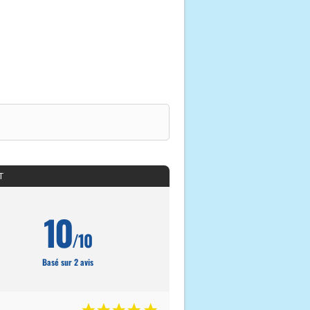
T
10
/10
Basé sur 2 avis