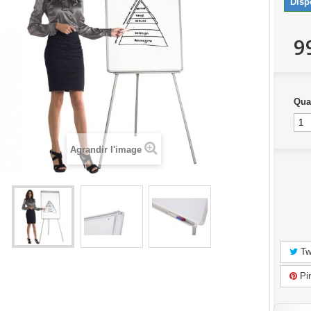
Disp
9
Qua
Agrandir l'image
Tw
Pin