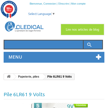
Bienvenue,
Connexion
|
S'inscrire
|
Mon compte
9.8
/10
2033 avis
Select Language
▼
Lire nos articles de blog
search
MENU
Papeterie, piles
Pile 6LR61 9 Volts
Pile 6LR61 9 Volts