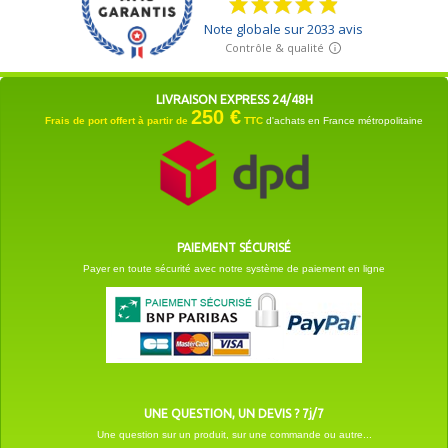
LIVRAISON EXPRESS 24/48H
250 €
Frais de port offert à partir de
TTC
d'achats en France métropolitaine
PAIEMENT SÉCURISÉ
Payer en toute sécurité avec notre système de paiement en ligne
UNE QUESTION, UN DEVIS ? 7j/7
Une question sur un produit, sur une commande ou autre...