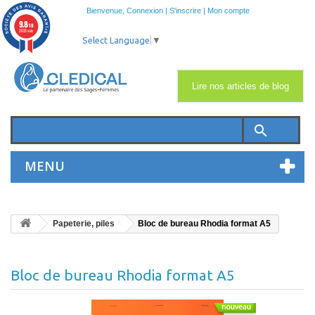
Bienvenue,
Connexion
|
S'inscrire
|
Mon compte
9.8
/10
2033 avis
Select Language
▼
Lire nos articles de blog
search
MENU
Papeterie, piles
Bloc de bureau Rhodia format A5
Bloc de bureau Rhodia format A5