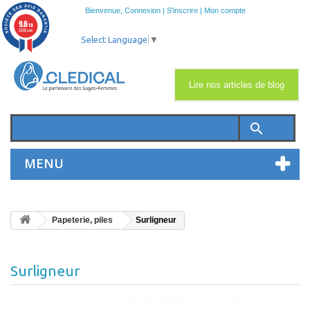
Bienvenue,
Connexion
|
S'inscrire
|
Mon compte
9.8
/10
2033 avis
Select Language
▼
Lire nos articles de blog
search
MENU
Papeterie, piles
Surligneur
Surligneur