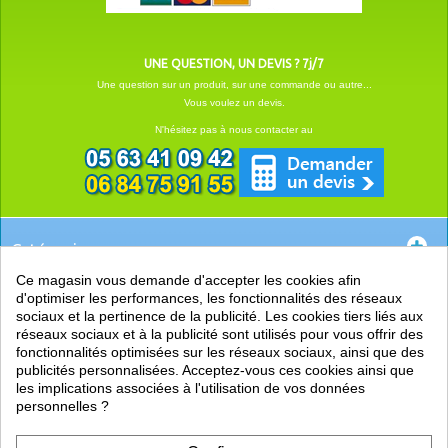
UNE QUESTION, UN DEVIS ? 7j/7
Une question sur un produit, sur une commande ou autre...
Vous voulez un devis.
N'hésitez pas à nous contacter au
Catégories
Ce magasin vous demande d'accepter les cookies afin
EN SAVOIR +
d'optimiser les performances, les fonctionnalités des réseaux
sociaux et la pertinence de la publicité. Les cookies tiers liés aux
PRATIQUE
réseaux sociaux et à la publicité sont utilisés pour vous offrir des
fonctionnalités optimisées sur les réseaux sociaux, ainsi que des
LIENS
publicités personnalisées. Acceptez-vous ces cookies ainsi que
les implications associées à l'utilisation de vos données
personnelles ?