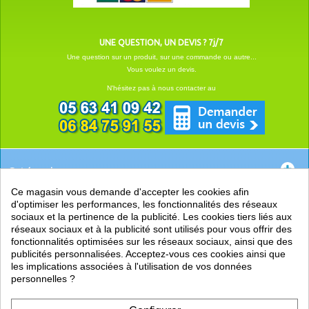
UNE QUESTION, UN DEVIS ? 7j/7
Une question sur un produit, sur une commande ou autre...
Vous voulez un devis.
N'hésitez pas à nous contacter au
Catégories
Ce magasin vous demande d'accepter les cookies afin
EN SAVOIR +
d'optimiser les performances, les fonctionnalités des réseaux
sociaux et la pertinence de la publicité. Les cookies tiers liés aux
PRATIQUE
réseaux sociaux et à la publicité sont utilisés pour vous offrir des
fonctionnalités optimisées sur les réseaux sociaux, ainsi que des
LIENS
publicités personnalisées. Acceptez-vous ces cookies ainsi que
les implications associées à l'utilisation de vos données
personnelles ?