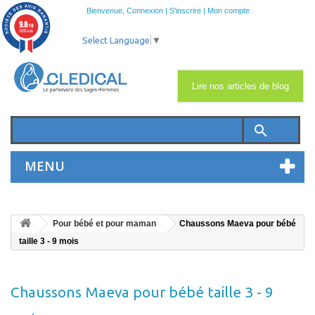
Bienvenue,
Connexion
|
S'inscrire
|
Mon compte
9.8
/10
2033 avis
Select Language
▼
Lire nos articles de blog
search
MENU
Pour bébé et pour maman
Chaussons Maeva pour bébé
taille 3 - 9 mois
Chaussons Maeva pour bébé taille 3 - 9