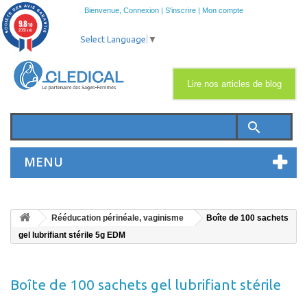
Bienvenue,
Connexion
|
S'inscrire
|
Mon compte
9.8
/10
2033 avis
Select Language
▼
Lire nos articles de blog
search
MENU
Rééducation périnéale, vaginisme
Boîte de 100 sachets
gel lubrifiant stérile 5g EDM
Boîte de 100 sachets gel lubrifiant stérile