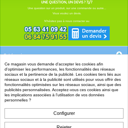
UNE QUESTION, UN DEVIS ? 7j/7
Une question sur un produit, sur une commande ou autre...
Vous voulez un devis.
N'hésitez pas à nous contacter au
Catégories
Ce magasin vous demande d'accepter les cookies afin
EN SAVOIR +
d'optimiser les performances, les fonctionnalités des réseaux
sociaux et la pertinence de la publicité. Les cookies tiers liés aux
PRATIQUE
réseaux sociaux et à la publicité sont utilisés pour vous offrir des
fonctionnalités optimisées sur les réseaux sociaux, ainsi que des
LIENS
publicités personnalisées. Acceptez-vous ces cookies ainsi que
les implications associées à l'utilisation de vos données
personnelles ?
Configurer
Rejeter