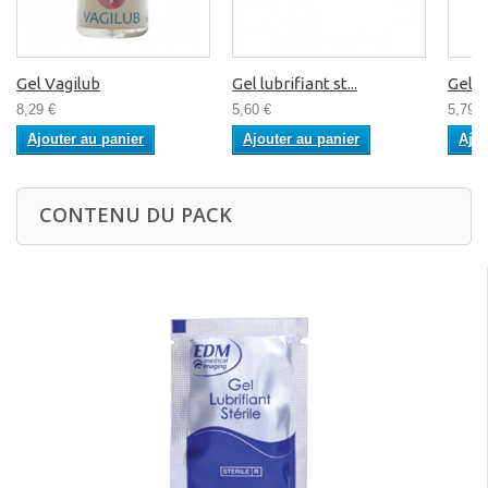
Gel Vagilub
Gel lubrifiant st...
Gel lu
8,29 €
5,60 €
5,79 €
Ajouter au panier
Ajouter au panier
Ajou
CONTENU DU PACK