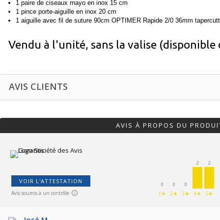
1 paire de ciseaux mayo en inox 15 cm
1 pince porte-aiguille en inox 20 cm
1 aiguille avec fil de suture 90cm OPTIMER Rapide 2/0 36mm tapercutt
Vendu à l'unité, sans la valise (disponible
AVIS CLIENTS
AVIS À PROPOS DU PRODUI
2
2
VOIR L'ATTESTATION
0
0
0
Avis soumis à un contrôle
1★
2★
3★
4★
5★
José M.