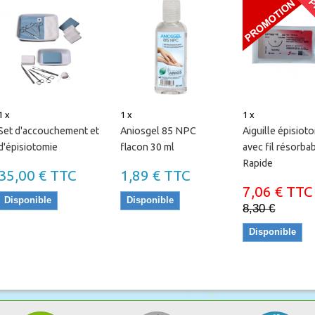
P
1 x
1 x
1 x
Set d'accouchement et
Aniosgel 85 NPC
Aiguille épisiot
d'épisiotomie
flacon 30 ml
avec fil résorba
Rapide
35,00 € TTC
1,89 € TTC
7,06 € TTC
Disponible
Disponible
8,30 €
Disponible