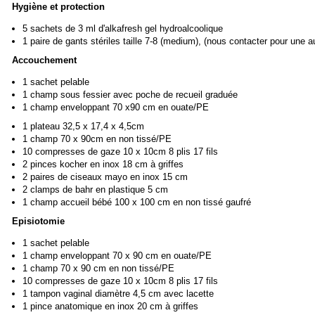
Hygiène et protection
5 sachets de 3 ml d'alkafresh gel hydroalcoolique
1 paire de gants stériles taille 7-8 (medium), (nous contacter pour une aut
Accouchement
1 sachet pelable
1 champ sous fessier avec poche de recueil graduée
1 champ enveloppant 70 x90 cm en ouate/PE
1 plateau 32,5 x 17,4 x 4,5cm
1 champ 70 x 90cm en non tissé/PE
10 compresses de gaze 10 x 10cm 8 plis 17 fils
2 pinces kocher en inox 18 cm à griffes
2 paires de ciseaux mayo en inox 15 cm
2 clamps de bahr en plastique 5 cm
1 champ accueil bébé 100 x 100 cm en non tissé gaufré
Episiotomie
1 sachet pelable
1 champ enveloppant 70 x 90 cm en ouate/PE
1 champ 70 x 90 cm en non tissé/PE
10 compresses de gaze 10 x 10cm 8 plis 17 fils
1 tampon vaginal diamètre 4,5 cm avec lacette
1 pince anatomique en inox 20 cm à griffes