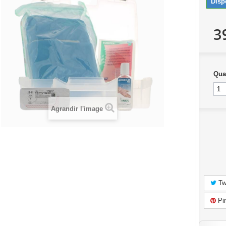
Disp
3
Qua
Agrandir l'image
Tw
Pin