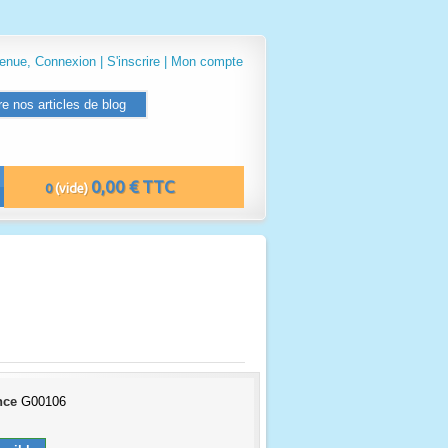
venue,
Connexion
|
S'inscrire
|
Mon compte
re nos articles de blog
0,00 € TTC
0
(vide)
nce
G00106