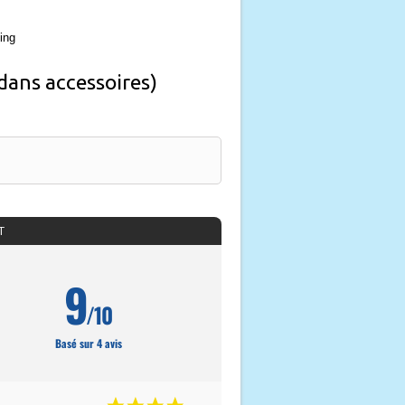
ing
 dans accessoires)
T
9
/10
Basé sur 4 avis