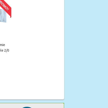
ROMO!
omie
ble 2/0