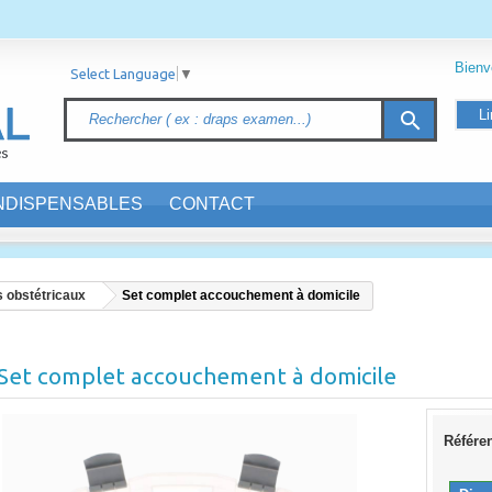
Bien
Select Language
▼
Li
search
INDISPENSABLES
CONTACT
s obstétricaux
Set complet accouchement à domicile
Set complet accouchement à domicile
Référe