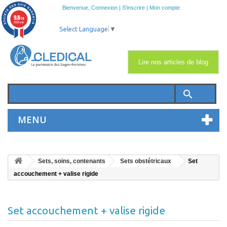
Bienvenue,
Connexion
|
S'inscrire
|
Mon compte
9.8
/10
2033 avis
Select Language
▼
Lire nos articles de blog
search
MENU
Sets, soins, contenants
Sets obstétricaux
Set
accouchement + valise rigide
Set accouchement + valise rigide