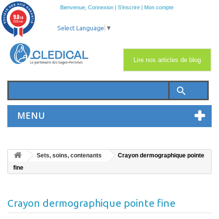
Bienvenue,
Connexion
|
S'inscrire
|
Mon compte
9.8
/10
2033 avis
Select Language
▼
Lire nos articles de blog
search
MENU
Sets, soins, contenants
Crayon dermographique pointe
fine
Crayon dermographique pointe fine