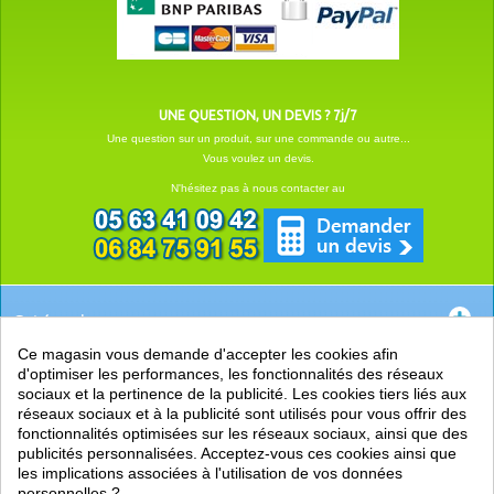
UNE QUESTION, UN DEVIS ? 7j/7
Une question sur un produit, sur une commande ou autre...
Vous voulez un devis.
N'hésitez pas à nous contacter au
Catégories
Ce magasin vous demande d'accepter les cookies afin
EN SAVOIR +
d'optimiser les performances, les fonctionnalités des réseaux
sociaux et la pertinence de la publicité. Les cookies tiers liés aux
PRATIQUE
réseaux sociaux et à la publicité sont utilisés pour vous offrir des
fonctionnalités optimisées sur les réseaux sociaux, ainsi que des
LIENS
publicités personnalisées. Acceptez-vous ces cookies ainsi que
les implications associées à l'utilisation de vos données
personnelles ?