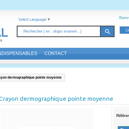
Bien
Select Language
▼
Li
search
INDISPENSABLES
CONTACT
ayon dermographique pointe moyenne
Crayon dermographique pointe moyenne
Référe