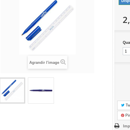
Disp
2
Qua
Agrandir l'image
Tw
Pin
Imp