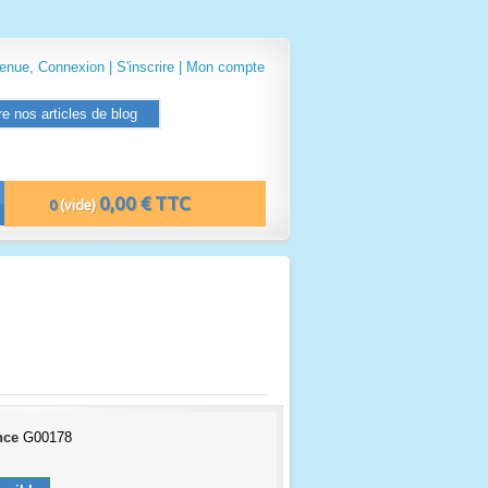
venue,
Connexion
|
S'inscrire
|
Mon compte
re nos articles de blog
0,00 € TTC
0
(vide)
nce
G00178