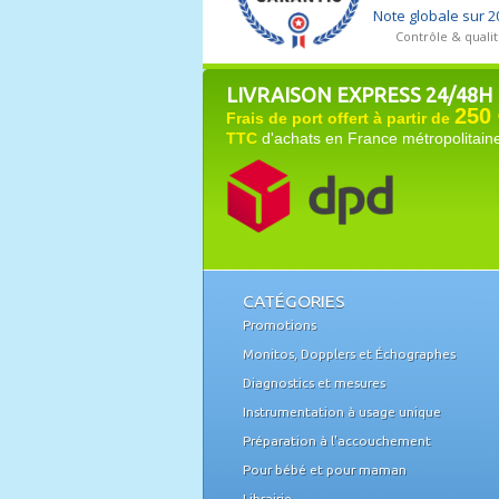
LIVRAISON EXPRESS 24/48H
250 
Frais de port offert à partir de
TTC
d'achats en France métropolitain
CATÉGORIES
Promotions
Monitos, Dopplers et Échographes
Diagnostics et mesures
Instrumentation à usage unique
Préparation à l'accouchement
Pour bébé et pour maman
Librairie