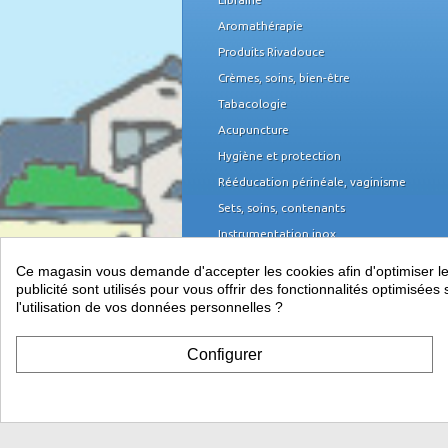
Aromathérapie
Produits Rivadouce
Crèmes, soins, bien-être
Tabacologie
Acupuncture
Hygiène et protection
Rééducation périnéale, vaginisme
Sets, soins, contenants
Instrumentation inox
Domicile et organisation
Ce magasin vous demande d'accepter les cookies afin d'optimiser les 
Mobilier médical
publicité sont utilisés pour vous offrir des fonctionnalités optimisé
l'utilisation de vos données personnelles ?
Équipement du cabinet
Papeterie, piles
Configurer
Télétransmission, informatique et TPE
Vos indispensables