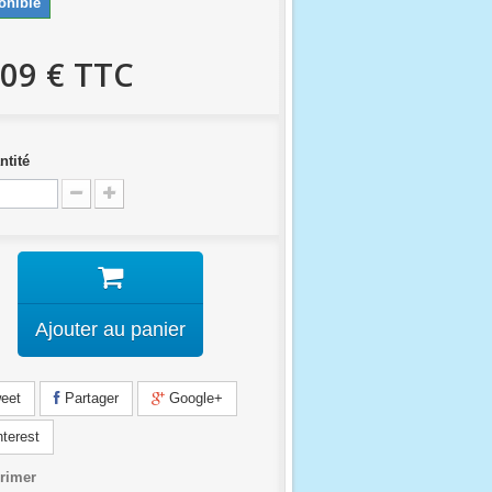
onible
,09 €
TTC
ntité
Ajouter au panier
eet
Partager
Google+
terest
rimer