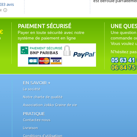
PAIEMENT SÉCURISÉ
UNE QUEST
€
Payer en toute sécurité avec notre
Une question 
e
système de paiement en ligne
commande ou 
Vous voulez u
N'hésitez pas
EN SAVOIR +
La société
Notre charte de qualité
Association Jokko Graine de vie
PRATIQUE
Contactez-nous
Livraison
Conditions d'utilisation