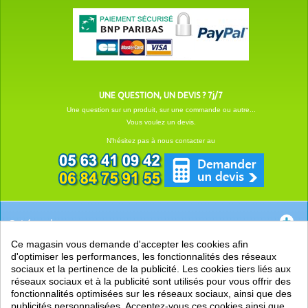
UNE QUESTION, UN DEVIS ? 7j/7
Une question sur un produit, sur une commande ou autre...
Vous voulez un devis.
N'hésitez pas à nous contacter au
Catégories
Ce magasin vous demande d'accepter les cookies afin
EN SAVOIR +
d'optimiser les performances, les fonctionnalités des réseaux
sociaux et la pertinence de la publicité. Les cookies tiers liés aux
PRATIQUE
réseaux sociaux et à la publicité sont utilisés pour vous offrir des
fonctionnalités optimisées sur les réseaux sociaux, ainsi que des
LIENS
publicités personnalisées. Acceptez-vous ces cookies ainsi que