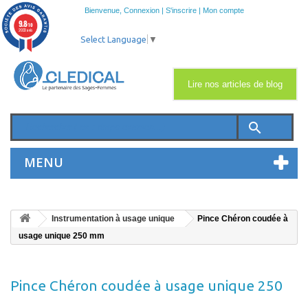
Bienvenue,
Connexion
|
S'inscrire
|
Mon compte
9.8
/10
2033 avis
Select Language
▼
Lire nos articles de blog
search
MENU
Instrumentation à usage unique
Pince Chéron coudée à
usage unique 250 mm
Pince Chéron coudée à usage unique 250