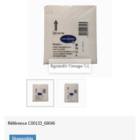
Agrandir l'image
Référence
C00133_69046
Disponible