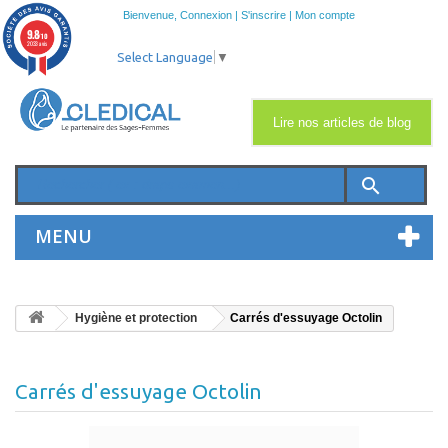
Bienvenue,
Connexion
|
S'inscrire
|
Mon compte
9.8
/10
2033 avis
Select Language
▼
Lire nos articles de blog
search
MENU
Hygiène et protection
Carrés d'essuyage Octolin
Carrés d'essuyage Octolin