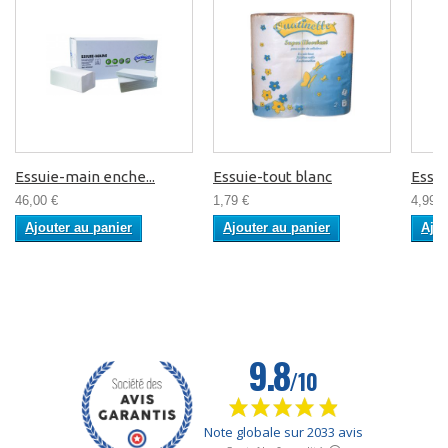
Essuie-main enche...
Essuie-tout blanc
Essu
46,00 €
1,79 €
4,99 €
Ajouter au panier
Ajouter au panier
Ajou